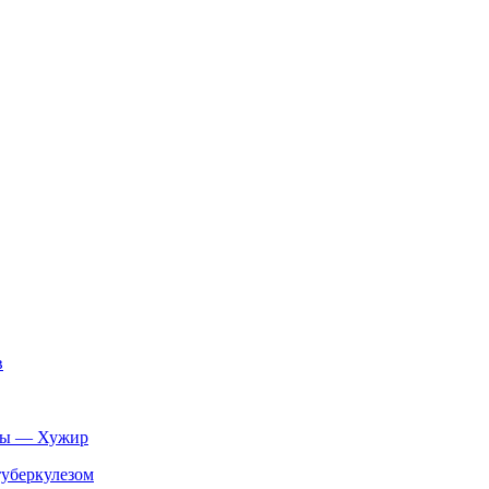
в
нцы — Хужир
туберкулезом