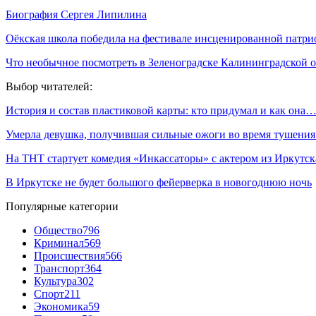
Биография Сергея Липилина
Оёкская школа победила на фестивале инсценированной патрио
Что необычное посмотреть в Зеленоградске Калининградской 
Выбор читателей:
История и состав пластиковой карты: кто придумал и как она
Умерла девушка, получившая сильные ожоги во время тушени
На ТНТ стартует комедия «Инкассаторы» с актером из Иркутск
В Иркутске не будет большого фейерверка в новогоднюю ночь
Популярные категории
Общество
796
Криминал
569
Происшествия
566
Транспорт
364
Культура
302
Спорт
211
Экономика
59