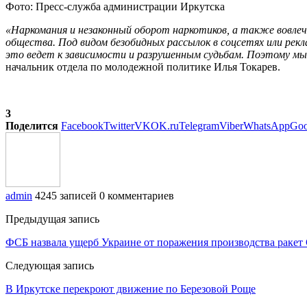
Фото: Пресс-служба администрации Иркутска
«Наркомания и незаконный оборот наркотиков, а также вовлеч
общества. Под видом безобидных рассылок в соцсетях или рек
это ведет к зависимости и разрушенным судьбам. Поэтому м
начальник отдела по молодежной политике Илья Токарев.
3
Поделится
Facebook
Twitter
VK
OK.ru
Telegram
Viber
WhatsApp
Goo
admin
4245 записей
0 комментариев
Предыдущая запись
ФСБ назвала ущерб Украине от поражения производства ракет
Следующая запись
В Иркутске перекроют движение по Березовой Роще