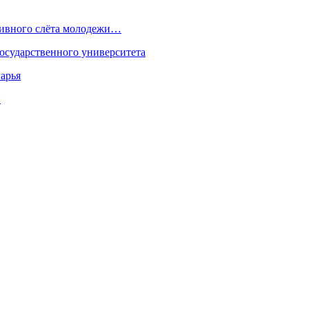
ртивного слёта молодежи…
осударственного университета
арья
н