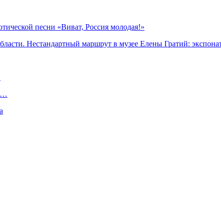
тической песни «Виват, Россия молодая!»
области. Нестандартный маршрут в музее Елены Гратий: экспон
…
я…
а