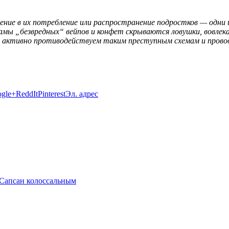
ение в их потребление или распространение подростков — одни 
ламы „безвредных“ вейпов и конфет скрываются ловушки, вовле
ы активно противодействуем таким преступным схемам и пров
gle+
ReddIt
Pinterest
Эл. адрес
 Сапсан колоссальным