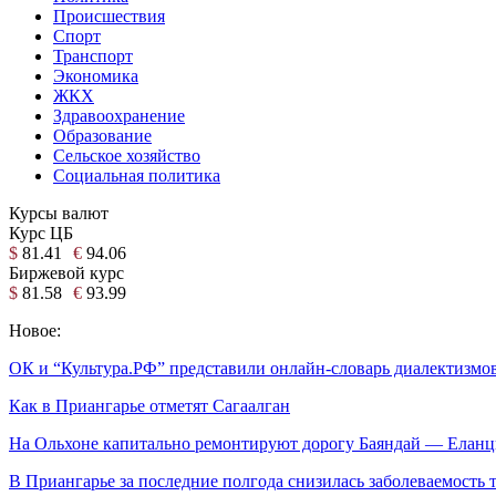
Происшествия
Спорт
Транспорт
Экономика
ЖКХ
Здравоохранение
Образование
Сельское хозяйство
Социальная политика
Курсы валют
Курс ЦБ
$
81.41
€
94.06
Биржевой курс
$
81.58
€
93.99
Новое:
ОК и “Культура.РФ” представили онлайн-словарь диалектизмо
Как в Приангарье отметят Сагаалган
На Ольхоне капитально ремонтируют дорогу Баяндай — Ела
В Приангарье за последние полгода снизилась заболеваемость 