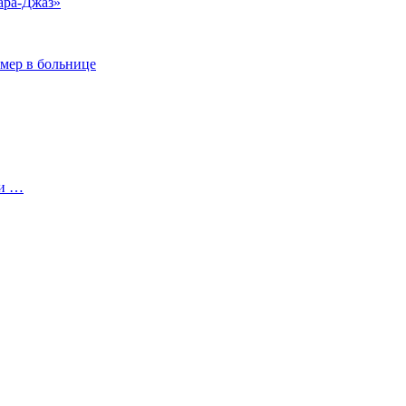
ара-Джаз»
умер в больнице
 и …