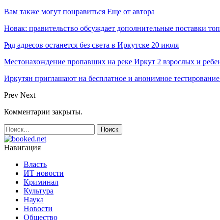
Вам также могут понравиться
Еще от автора
Новак: правительство обсуждает дополнительные поставки то
Ряд адресов останется без света в Иркутске 20 июля
Местонахождение пропавших на реке Иркут 2 взрослых и ребен
Иркутян приглашают на бесплатное и анонимное тестировани
Prev
Next
Комментарии закрыты.
Навигация
Власть
ИТ новости
Криминал
Культура
Наука
Новости
Общество