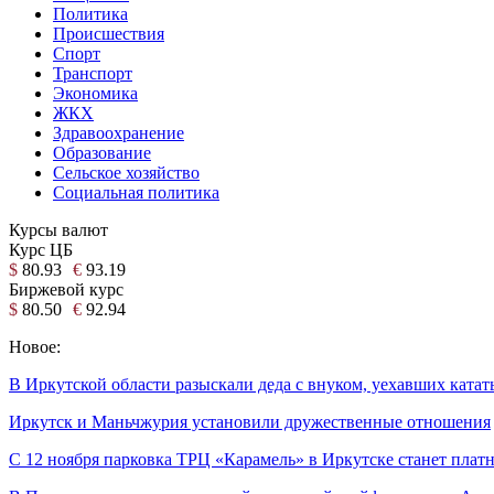
Политика
Происшествия
Спорт
Транспорт
Экономика
ЖКХ
Здравоохранение
Образование
Сельское хозяйство
Социальная политика
Курсы валют
Курс ЦБ
$
80.93
€
93.19
Биржевой курс
$
80.50
€
92.94
Новое:
В Иркутской области разыскали деда с внуком, уехавших катать
Иркутск и Маньчжурия установили дружественные отношения
С 12 ноября парковка ТРЦ «Карамель» в Иркутске станет плат