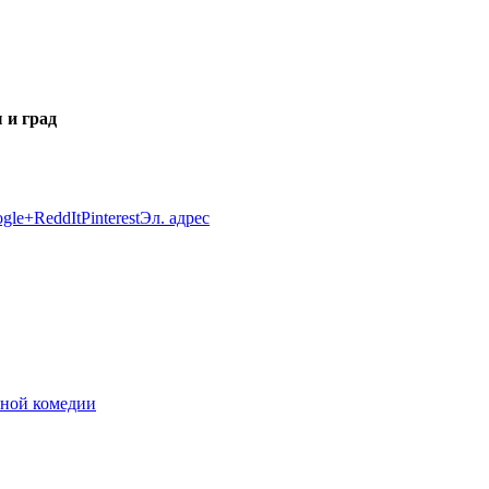
 и град
gle+
ReddIt
Pinterest
Эл. адрес
ьной комедии