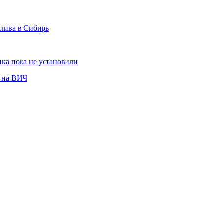
плива в Сибирь
ка пока не установили
е на ВИЧ