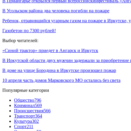
В Приангарье открылся первый всероссийскийфестиваль «Анг
В Усольском района два человека погибли на пожаре
Ребенок, отравившийся угарным газом на пожаре в Иркутске, 
Газобетон по 7300 рублей!
Выбор читателей:
«Синий трактор» приедет в Ангарск и Иркутск
В Иркутской области двух мужчин задержали за приобретение
В доме на улице Бородина в Иркутске произошел пожар
10 апреля часть домов Марковского МО остались без света
Популярные категории
Общество
796
Криминал
569
Происшествия
566
Транспорт
364
Культура
302
Спорт
211