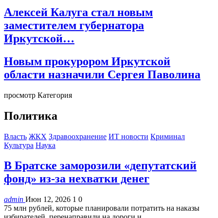
Алексей Калуга стал новым
заместителем губернатора
Иркутской…
Новым прокурором Иркутской
области назначили Сергея Паволина
просмотр Категория
Политика
Власть
ЖКХ
Здравоохранение
ИТ новости
Криминал
Культура
Наука
В Братске заморозили «депутатский
фонд» из‑за нехватки денег
admin
Июн 12, 2026
1
0
75 млн рублей, которые планировали потратить на наказы
избирателей, перенаправили на дороги и …