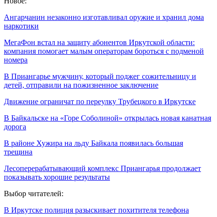
Новое:
Ангарчанин незаконно изготавливал оружие и хранил дома
наркотики
МегаФон встал на защиту абонентов Иркутской области:
компания помогает малым операторам бороться с подменой
номера
В Приангарье мужчину, который поджег сожительницу и
детей, отправили на пожизненное заключение
Движение ограничат по переулку Трубецкого в Иркутске
В Байкальске на «Горе Соболиной» открылась новая канатная
дорога
В районе Хужира на льду Байкала появилась большая
трещина
Лесоперерабатывающий комплекс Приангарья продолжает
показывать хорошие результаты
Выбор читателей:
В Иркутске полиция разыскивает похитителя телефона