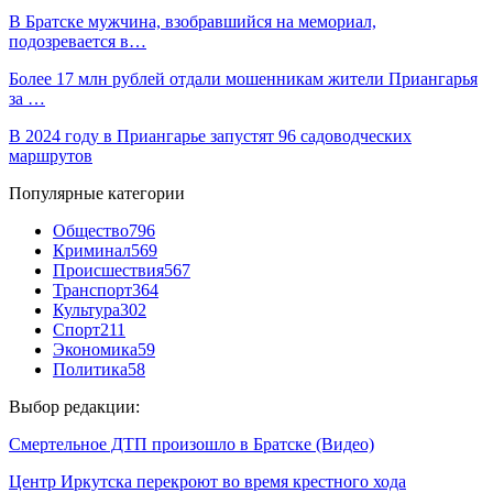
В Братске мужчина, взобравшийся на мемориал,
подозревается в…
Более 17 млн рублей отдали мошенникам жители Приангарья
за …
В 2024 году в Приангарье запустят 96 садоводческих
маршрутов
Популярные категории
Общество
796
Криминал
569
Происшествия
567
Транспорт
364
Культура
302
Спорт
211
Экономика
59
Политика
58
Выбор редакции:
Смертельное ДТП произошло в Братске (Видео)
Центр Иркутска перекроют во время крестного хода