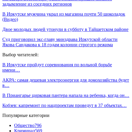
задымление из соседних регионов
В Иркутске мужчина украл из магазина почти 50 шоколадок
(Видео)
Двое молодых людей утонули в субботу в Тайшетском районе
Суд приговорил экс-главу минздрава Иркутской области
Якова Сандакова к 18 годам колонии строгого режима
Выбор читателей:
В Иркутске пройдут соревнования по вольной борьбе
имени…
АКРА: самая дешевая электроэнергия для домохозяйства будет
в…
В Приангарье цирковая пантера напала на ребенка, когда он…
Кобзев: капремонт по нацпроектам проведут в 37 объектах…
Популярные категории
Общество
796
Криминал
569