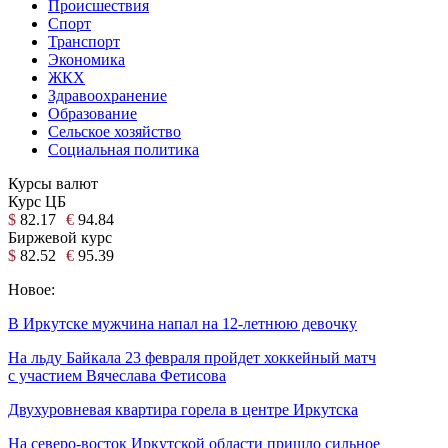
Происшествия
Спорт
Транспорт
Экономика
ЖКХ
Здравоохранение
Образование
Сельское хозяйство
Социальная политика
Курсы валют
Курс ЦБ
$
82.17
€
94.84
Биржевой курс
$
82.52
€
95.39
Новое:
В Иркутске мужчина напал на 12-летнюю девочку
На льду Байкала 23 февраля пройдет хоккейный матч
с участием Вячеслава Фетисова
Двухуровневая квартира горела в центре Иркутска
На северо-восток Иркутской области пришло сильное