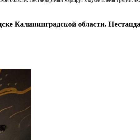
ской области. Нестандартный маршрут в музее Елены Гратий: э
дске Калининградской области. Нестанд