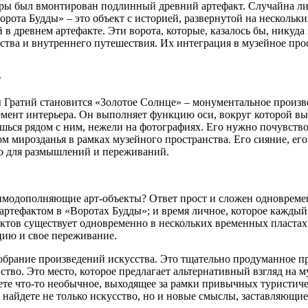
птуры был вмонтирован подлинный древний артефакт. Случайна л
рота Будды» – это объект с историей, развернутой на нескольки
древнем артефакте. Эти ворота, которые, казалось бы, никуда н
ства и внутреннего путешествия. Их интеграция в музейное пр
т
Гратий становится «Золотое Солнце» – монументальное произве
лемент интерьера. Он выполняет функцию оси, вокруг которой в
шься рядом с ним, нежели на фотографиях. Его нужно почувство
м мирозданья в рамках музейного пространства. Его сияние, его 
во для размышлений и переживаний.
взаимодополняющие арт-объекты? Ответ прост и сложен одноврем
артефактом в «Воротах Будды»; и время личное, которое каждый 
ктов существует одновременно в нескольких временных пластах,
цию и свое переживание.
собрание произведений искусства. Это тщательно продуманное п
тво. Это место, которое предлагает альтернативный взгляд на м
ете что-то необычное, выходящее за рамки привычных туристич
вы найдете не только искусство, но и новые смыслы, заставляющи