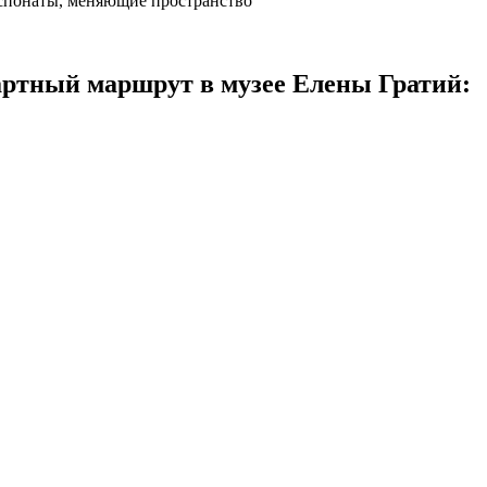
кспонаты, меняющие пространство
артный маршрут в музее Елены Гратий: