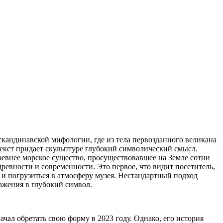
 скандинавской мифологии, где из тела первозданного великана
нтекст придает скульптуре глубокий символический смысл.
древнее морское существо, просуществовавшее на Земле сотни
ревности и современности. Это первое, что видит посетитель,
 и погрузиться в атмосферу музея. Нестандартный подход
ажения в глубокий символ.
чал обретать свою форму в 2023 году. Однако, его история