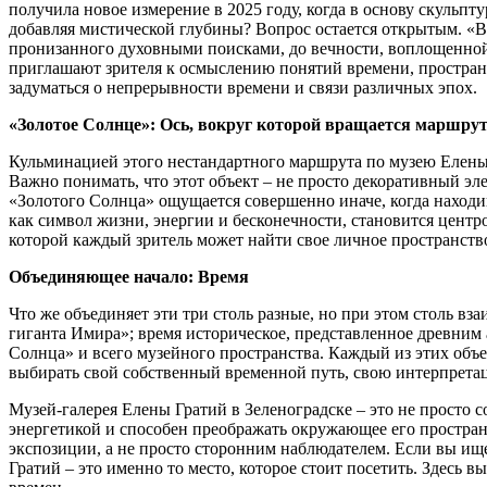
получила новое измерение в 2025 году, когда в основу скуль
добавляя мистической глубины? Вопрос остается открытым. «Во
пронизанного духовными поисками, до вечности, воплощенной в 
приглашают зрителя к осмыслению понятий времени, простран
задуматься о непрерывности времени и связи различных эпох.
«Золотое Солнце»: Ось, вокруг которой вращается маршру
Кульминацией этого нестандартного маршрута по музею Елены 
Важно понимать, что этот объект – не просто декоративный э
«Золотого Солнца» ощущается совершенно иначе, когда находи
как символ жизни, энергии и бесконечности, становится центро
которой каждый зритель может найти свое личное пространст
Объединяющее начало: Время
Что же объединяет эти три столь разные, но при этом столь 
гиганта Имира»; время историческое, представленное древним 
Солнца» и всего музейного пространства. Каждый из этих объе
выбирать свой собственный временной путь, свою интерпрета
Музей-галерея Елены Гратий в Зеленоградске – это не просто 
энергетикой и способен преображать окружающее его пространс
экспозиции, а не просто сторонним наблюдателем. Если вы ищ
Гратий – это именно то место, которое стоит посетить. Здесь 