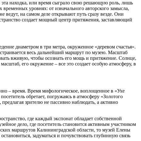
и эта находка, или время сыграло свою решающую роль, лишь
х временных уровнях: от изначального авторского замысла,
е ведут, на самом деле открывают путь сразу везде. Они
остранство создает мощный центр притяжения, заставляющий
дение диаметром в три метра, окруженное «деревом счастья».
ыстраивается весь дальнейший маршрут по музею. Масштаб
вать вживую, чтобы осознать его мощь и притяжение. Солнце,
масштаб, его окружение – все это создает особую атмосферу, в
енно – время. Время мифологическое, воплощенное в «Ухе
посетитель обретает, погружаясь в атмосферу «Золотого
 предлагая зрителю не пассивно наблюдать, а активно
ространство, где каждый экспонат обладает собственной
узейное дело, где посетитель становится активным участником
еских маршрутов Калининградской области, то музей Елены
е остановиться, задуматься и почувствовать глубинную связь