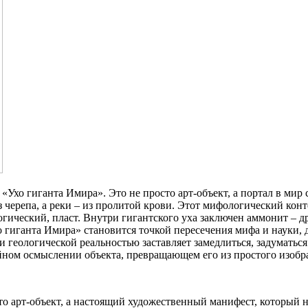
 «Ухо гиганта Имира». Это не просто арт-объект, а портал в мир
из черепа, а реки – из пролитой крови. Этот мифологический ко
логический, пласт. Внутри гигантского уха заключен аммонит – 
 гиганта Имира» становится точкой пересечения мифа и науки, д
геологической реальностью заставляет замедлиться, задуматься
йном осмыслении объекта, превращающем его из простого изобр
 арт-объект, а настоящий художественный манифест, который на