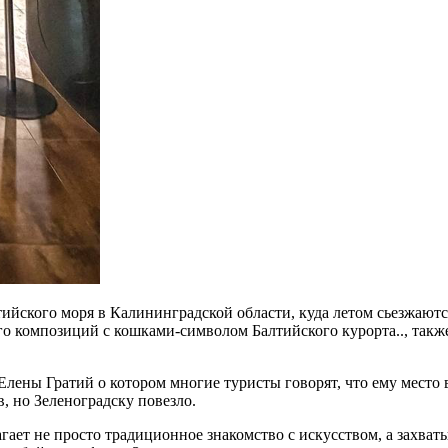
йского моря в Калининградской области, куда летом сьезжаются 
ого композиций с кошками-символом Балтийского курорта.., так
я Елены Гратий о котором многие туристы говорят, что ему место
, но Зеленоградску повезло.
ает не просто традиционное знакомство с искусством, а захват