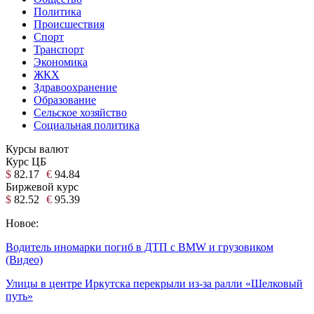
Политика
Происшествия
Спорт
Транспорт
Экономика
ЖКХ
Здравоохранение
Образование
Сельское хозяйство
Социальная политика
Курсы валют
Курс ЦБ
$
82.17
€
94.84
Биржевой курс
$
82.52
€
95.39
Новое:
Водитель иномарки погиб в ДТП с BMW и грузовиком
(Видео)
Улицы в центре Иркутска перекрыли из-за ралли «Шелковый
путь»