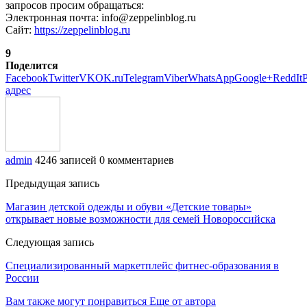
запросов просим обращаться:
Электронная почта: info@zeppelinblog.ru
Сайт:
https://zeppelinblog.ru
9
Поделится
Facebook
Twitter
VK
OK.ru
Telegram
Viber
WhatsApp
Google+
ReddIt
P
адрес
admin
4246 записей
0 комментариев
Предыдущая запись
Магазин детской одежды и обуви «Детские товары»
открывает новые возможности для семей Новороссийска
Следующая запись
Специализированный маркетплейс фитнес-образования в
России
Вам также могут понравиться
Еще от автора