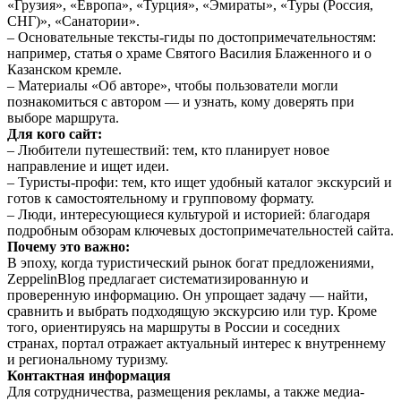
«Грузия», «Европа», «Турция», «Эмираты», «Туры (Россия,
СНГ)», «Санатории».
– Основательные тексты-гиды по достопримечательностям:
например, статья о храме Святого Василия Блаженного и о
Казанском кремле.
– Материалы «Об авторе», чтобы пользователи могли
познакомиться с автором — и узнать, кому доверять при
выборе маршрута.
Для кого сайт:
– Любители путешествий: тем, кто планирует новое
направление и ищет идеи.
– Туристы-профи: тем, кто ищет удобный каталог экскурсий и
готов к самостоятельному и групповому формату.
– Люди, интересующиеся культурой и историей: благодаря
подробным обзорам ключевых достопримечательностей сайта.
Почему это важно:
В эпоху, когда туристический рынок богат предложениями,
ZeppelinBlog предлагает систематизированную и
проверенную информацию. Он упрощает задачу — найти,
сравнить и выбрать подходящую экскурсию или тур. Кроме
того, ориентируясь на маршруты в России и соседних
странах, портал отражает актуальный интерес к внутреннему
и региональному туризму.
Контактная информация
Для сотрудничества, размещения рекламы, а также медиа-