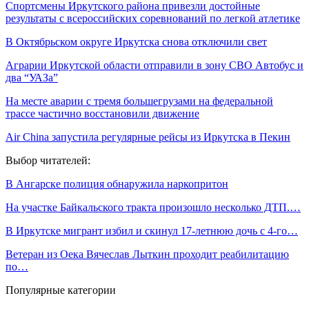
Спортсмены Иркутского района привезли достойные
результаты с всероссийских соревнований по легкой атлетике
В Октябрьском округе Иркутска снова отключили свет
Аграрии Иркутской области отправили в зону СВО Автобус и
два “УАЗа”
На месте аварии с тремя большегрузами на федеральной
трассе частично восстановили движение
Air China запустила регулярные рейсы из Иркутска в Пекин
Выбор читателей:
В Ангарске полиция обнаружила наркопритон
На участке Байкальского тракта произошло несколько ДТП.…
В Иркутске мигрант избил и скинул 17-летнюю дочь с 4-го…
Ветеран из Оека Вячеслав Лыткин проходит реабилитацию
по…
Популярные категории