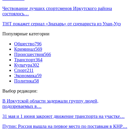
Чествование лучших спортсменов Иркутского района
состоялось…
ТНТ покажет сериал «Знахарь» от сценариста из Улан-Удэ
Популярные категории
Общество
796
Криминал
569
Происшествия
566
Транспорт
364
Культура
302
Спорт
211
Экономика
59
Политика
58
Выбор редакции:
В Иркутской области задержали группу людей,
подозреваемых в…
31 мая и 1 июня закроют движение транспорта на участке…
Путин: Россия вышла на первое место по поставкам в КНР…