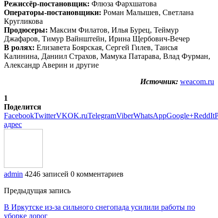
Режиссёр-постановщик:
Флюза Фархшатова
Операторы-постановщики:
Роман Малышев, Светлана
Кругликова
Продюсеры:
Максим Филатов, Илья Бурец, Теймур
Джафаров, Тимур Вайнштейн, Ирина Щербович-Вечер
В ролях:
Елизавета Боярская, Сергей Гилев, Таисья
Калинина, Даниил Страхов, Мамука Патарава, Влад Фурман,
Александр Аверин и другие
Источник:
weacom.ru
1
Поделится
Facebook
Twitter
VK
OK.ru
Telegram
Viber
WhatsApp
Google+
ReddIt
P
адрес
admin
4246 записей
0 комментариев
Предыдущая запись
В Иркутске из-за сильного снегопада усилили работы по
уборке дорог