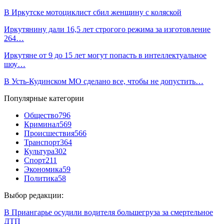
В Иркутске мотоциклист сбил женщину с коляской
Иркутянину дали 16,5 лет строгого режима за изготовление
264…
Иркутяне от 9 до 15 лет могут попасть в интеллектуальное
шоу…
В Усть-Кудинском МО сделано все, чтобы не допустить…
Популярные категории
Общество
796
Криминал
569
Происшествия
566
Транспорт
364
Культура
302
Спорт
211
Экономика
59
Политика
58
Выбор редакции:
В Приангарье осудили водителя большегруза за смертельное
ДТП