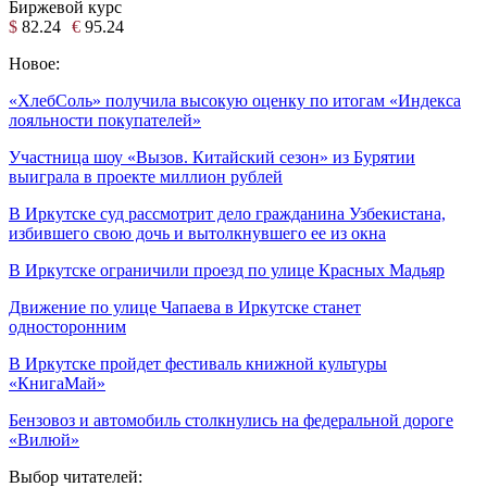
Биржевой курс
$
82.24
€
95.24
Новое:
«ХлебСоль» получила высокую оценку по итогам «Индекса
лояльности покупателей»
Участница шоу «Вызов. Китайский сезон» из Бурятии
выиграла в проекте миллион рублей
В Иркутске суд рассмотрит дело гражданина Узбекистана,
избившего свою дочь и вытолкнувшего ее из окна
В Иркутске ограничили проезд по улице Красных Мадьяр
Движение по улице Чапаева в Иркутске станет
односторонним
В Иркутске пройдет фестиваль книжной культуры
«КнигаМай»
Бензовоз и автомобиль столкнулись на федеральной дороге
«Вилюй»
Выбор читателей: