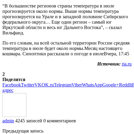
“В большинстве регионов страны температура в июле
прогнозируется около нормы. Выше нормы температура
прогнозируется на Урале и в западной половине Сибирского
федерального округа… Еще один регион – самый юг
Иркутской области и весь юг Дальнего Востока”, – сказал
Вильфанд.
По его словам, на всей остальной территории России средняя
температура в июле будет около нормы.Месяц настоящего
кошмара. Синоптики рассказали о погоде в июлеВчера, 17:45
Источник:
ria.ru
2
Поделится
Facebook
Twitter
VK
OK.ru
Telegram
Viber
WhatsApp
Google+
ReddIt
P
адрес
admin
4245 записей
0 комментариев
Предыдущая запись