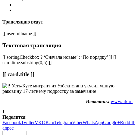
Трансляцию ведут
[[ user.fullname ]]
Текстовая трансляция
[[ sortingCheckbox ? ‘Сначала новые’ : ‘По порядку’ ]] [[
card.time.substring(0,5) ]]
[[ card.title ]]
Источник:
www.irk.ru
1
Поделится
Facebook
Twitter
VK
OK.ru
Telegram
Viber
WhatsApp
Google+
ReddIt
P
адрес