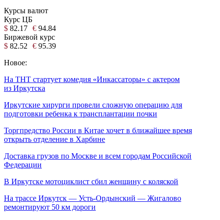
Курсы валют
Курс ЦБ
$
82.17
€
94.84
Биржевой курс
$
82.52
€
95.39
Новое:
На ТНТ стартует комедия «Инкассаторы» с актером
из Иркутска
Иркутские хирурги провели сложную операцию для
подготовки ребенка к трансплантации почки
Торгпредство России в Китае хочет в ближайшее время
открыть отделение в Харбине
Доставка грузов по Москве и всем городам Российской
Федерации
В Иркутске мотоциклист сбил женщину с коляской
На трассе Иркутск — Усть-Ордынский — Жигалово
ремонтируют 50 км дороги