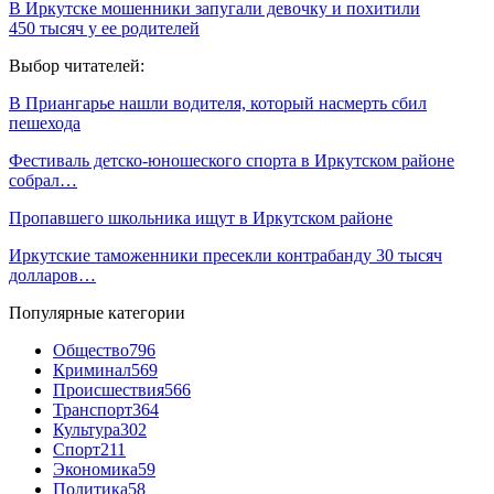
В Иркутске мошенники запугали девочку и похитили
450 тысяч у ее родителей
Выбор читателей:
В Приангарье нашли водителя, который насмерть сбил
пешехода
Фестиваль детско-юношеского спорта в Иркутском районе
собрал…
Пропавшего школьника ищут в Иркутском районе
Иркутские таможенники пресекли контрабанду 30 тысяч
долларов…
Популярные категории
Общество
796
Криминал
569
Происшествия
566
Транспорт
364
Культура
302
Спорт
211
Экономика
59
Политика
58