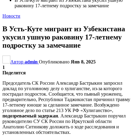
В Усть-Куте мигрант из Узбекистана укусил ушную
раковину 17-летнему подростку за замечание
Новости
В Усть-Куте мигрант из Узбекистана
укусил ушную раковину 17-летнему
подростку за замечание
Автор
admin
Опубликовано
Янв 8, 2025
1
Поделится
Председатель СК России Александр Бастрыкин запросил
доклад по уголовному делу о хулиганстве, из-за которого
пострадал подросток. Сообщается, что пьяный уроженец,
предварительно, Республики Таджикистан причинил травму
17-летнему юноше за сделанное замечание. Возбуждено
уголовное дело по статье 213 УК РФ «Хулиганство»,
подозреваемый задержан
. Александр Бастрыкин поручил
руководителю СУ СК России по Иркутской области
Анатолию Ситникову доложить о ходе расследования и
установленных обстоятельствах.