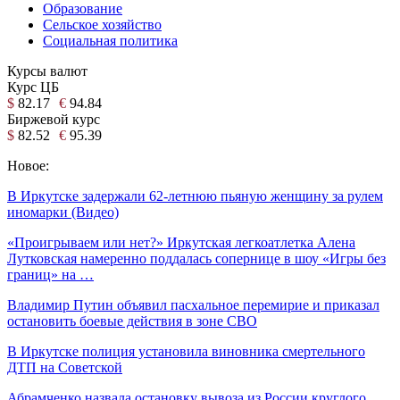
Образование
Сельское хозяйство
Социальная политика
Курсы валют
Курс ЦБ
$
82.17
€
94.84
Биржевой курс
$
82.52
€
95.39
Новое:
В Иркутске задержали 62-летнюю пьяную женщину за рулем
иномарки (Видео)
«Проигрываем или нет?» Иркутская легкоатлетка Алена
Лутковская намеренно поддалась сопернице в шоу «Игры без
границ» на …
Владимир Путин объявил пасхальное перемирие и приказал
остановить боевые действия в зоне СВО
В Иркутске полиция установила виновника смертельного
ДТП на Советской
Абрамченко назвала остановку вывоза из России круглого