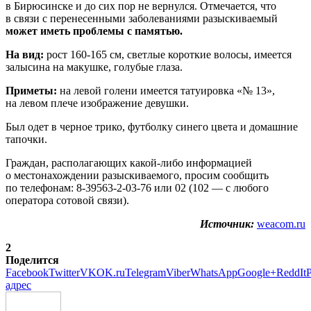
в Бирюсинске и до сих пор не вернулся. Отмечается, что
в связи с перенесенными заболеваниями разыскиваемый
может иметь проблемы с памятью.
На вид:
рост 160-165 см, светлые короткие волосы, имеется
залысина на макушке, голубые глаза.
Приметы:
на левой голени имеется татуировка «№ 13»,
на левом плече изображение девушки.
Был одет в черное трико, футболку синего цвета и домашние
тапочки.
Граждан, располагающих какой-либо информацией
о местонахождении разыскиваемого, просим сообщить
по телефонам: 8-39563-2-03-76 или 02 (102 — с любого
оператора сотовой связи).
Источник:
weacom.ru
2
Поделится
Facebook
Twitter
VK
OK.ru
Telegram
Viber
WhatsApp
Google+
ReddIt
P
адрес