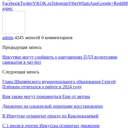
Facebook
Twitter
VK
OK.ru
Telegram
Viber
WhatsApp
Google+
ReddIt
P
адрес
admin
4245 записей
0 комментариев
Предыдущая запись
Иркутяне могут сообщить о нарушениях ПДД водителями
самокатов в чат-бот
Следующая запись
Глава Ширяевского муниципального образования Сергей
Плёнкин отчитался о работе в 2024 году
Вам также могут понравиться
Еще от автора
Движение на ольхонской переправе восстановлено
В Иркутске ограничат проезд по Красноказачьей
С 1 июля в центре Иркутска ограничат движение