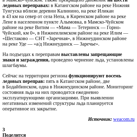
ледовых переправах:
в Катангском районе на реке Нижняя
Тунгуска вблизи деревни Калинино, на реке Иликан
в 43 км на север от села Непа, в Киренском районе на реке
Лене в населенном пункте Алымовка, в Мамско-Чуйском
районе на реке Витим — «Мама — Тетеринск — Горно-
Чуйский, км 0», в Нижнеилимском районе на реке Илим —
«Шестаково — СНТ «Заречная», в Нижнеудинском районе
на реке Уде — «а/д Нижнеудинск — Заречье».
На подъездах к переправам
выставлены запрещающие
знаки и заграждения,
проведено чернение льда, установлены
шлагбаумы.
Сейчас на территории региона
функционируют восемь
ледовых переправ:
пять в Катангском районе, две
в Бодайбинском, одна в Нижнеудинском районе. Мониторинг
состояния льда на них проводится ежедневно
эксплуатирующими организациями. При выявлении
негативных изменений структуры льда планируется
оперативное их закрытие.
Источник:
weacom.ru
3
Поделится