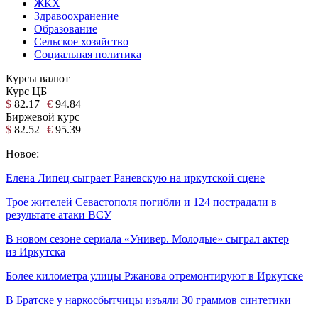
ЖКХ
Здравоохранение
Образование
Сельское хозяйство
Социальная политика
Курсы валют
Курс ЦБ
$
82.17
€
94.84
Биржевой курс
$
82.52
€
95.39
Новое:
Елена Липец сыграет Раневскую на иркутской сцене
Трое жителей Севастополя погибли и 124 пострадали в
результате атаки ВСУ
В новом сезоне сериала «Универ. Молодые» сыграл актер
из Иркутска
Более километра улицы Ржанова отремонтируют в Иркутске
В Братске у наркосбытчицы изъяли 30 граммов синтетики