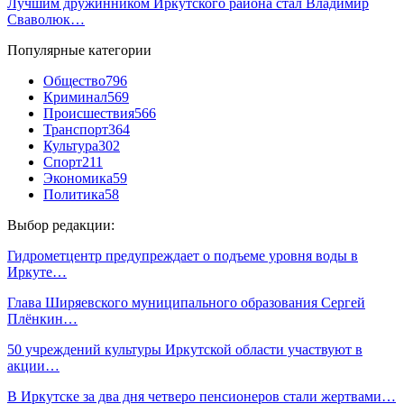
Лучшим дружинником Иркутского района стал Владимир
Сваволюк…
Популярные категории
Общество
796
Криминал
569
Происшествия
566
Транспорт
364
Культура
302
Спорт
211
Экономика
59
Политика
58
Выбор редакции:
Гидрометцентр предупреждает о подъеме уровня воды в
Иркуте…
Глава Ширяевского муниципального образования Сергей
Плёнкин…
50 учреждений культуры Иркутской области участвуют в
акции…
В Иркутске за два дня четверо пенсионеров стали жертвами…