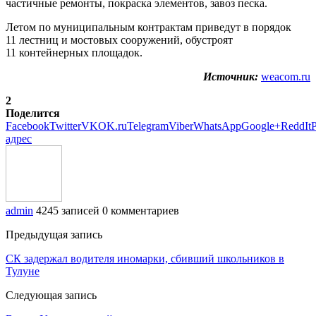
частичные ремонты, покраска элементов, завоз песка.
Летом по муниципальным контрактам приведут в порядок
11 лестниц и мостовых сооружений, обустроят
11 контейнерных площадок.
Источник:
weacom.ru
2
Поделится
Facebook
Twitter
VK
OK.ru
Telegram
Viber
WhatsApp
Google+
ReddIt
P
адрес
admin
4245 записей
0 комментариев
Предыдущая запись
СК задержал водителя иномарки, сбивший школьников в
Тулуне
Следующая запись