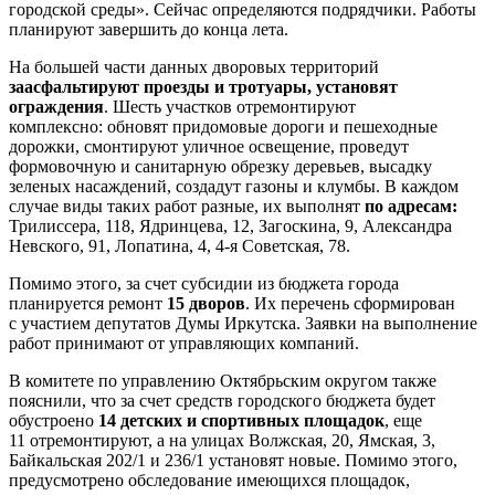
городской среды». Сейчас определяются подрядчики. Работы
планируют завершить до конца лета.
На большей части данных дворовых территорий
заасфальтируют проезды и тротуары, установят
ограждения
. Шесть участков отремонтируют
комплексно: обновят придомовые дороги и пешеходные
дорожки, смонтируют уличное освещение, проведут
формовочную и санитарную обрезку деревьев, высадку
зеленых насаждений, создадут газоны и клумбы. В каждом
случае виды таких работ разные, их выполнят
по адресам:
Трилиссера, 118, Ядринцева, 12, Загоскина, 9, Александра
Невского, 91, Лопатина, 4, 4-я Советская, 78.
Помимо этого, за счет субсидии из бюджета города
планируется ремонт
15 дворов
. Их перечень сформирован
с участием депутатов Думы Иркутска. Заявки на выполнение
работ принимают от управляющих компаний.
В комитете по управлению Октябрьским округом также
пояснили, что за счет средств городского бюджета будет
обустроено
14 детских и спортивных площадок
, еще
11 отремонтируют, а на улицах Волжская, 20, Ямская, 3,
Байкальская 202/1 и 236/1 установят новые. Помимо этого,
предусмотрено обследование имеющихся площадок,