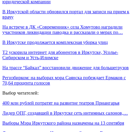
юридической компании
В Иркутской области обновился портал для записи на прием к
врачу
На встрече в ДК «Современник» села Хомутово наградили
участников ликвидации паводка и рассказали о мерах по…
В Иркутске продолжается комплексная уборка улиц
T2 ускорила интернет для абонентов в Иркутске, Усолье-
Сибирском и Усть-Илимске
На трассе “Байкал” восстановили движение для большегрузов
Регизбирком: на выборах мэра Саянска побеждает Ермаков с
70,64 процента голосов
Выбор читателей:
400 млн рублей потратят на развитие театров Приангарья
Лидер ОПГ, создавшей в Иркутске сеть интимных салонов,…
Выборы Мэра Иркутского района назначены на 13 сентября