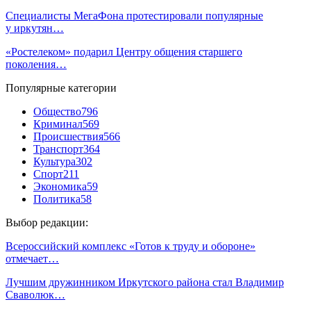
Специалисты МегаФона протестировали популярные
у иркутян…
«Ростелеком» подарил Центру общения старшего
поколения…
Популярные категории
Общество
796
Криминал
569
Происшествия
566
Транспорт
364
Культура
302
Спорт
211
Экономика
59
Политика
58
Выбор редакции:
Всероссийский комплекс «Готов к труду и обороне»
отмечает…
Лучшим дружинником Иркутского района стал Владимир
Сваволюк…