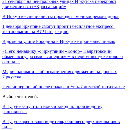
21 сентября на центральных улицах Иркутска перекроют
движение из-за «Кросса наций»
В Иркутске специалисты проводят ямочный ремонт дорог
1 декабря иркутяне смогут пройти бесплатное экспресс-
тестирование на ВИЧ-инфекцию
В доме на улице Бородина в Иркутске произошел пожар
«Я его ненавижу!»: иркутянин «Конор» Надратовский
обменялся угрозами с соперником в первом выпуске нового
сезона…
Мэрия напомнила об ограничениях движения на дорогах
Иркутска
Пенсионер погиб после пожара в Усть-Илимской пятиэтажке
Выбор читателей:
В Тулуне запустили новый завод по производству
рапсового…
В Тулуне арестовали водителя, сбившего двух школьников
на…