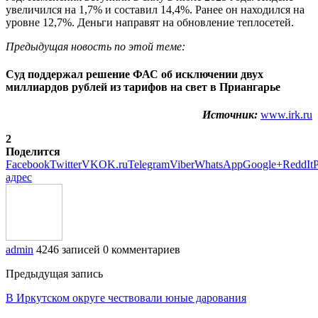
увеличился на 1,7% и составил 14,4%. Ранее он находился на
уровне 12,7%. Деньги направят на обновление теплосетей.
Предыдущая новость по этой теме:
Суд поддержал решение ФАС об исключении двух
миллиардов рублей из тарифов на свет в Приангарье
Источник:
www.irk.ru
2
Поделится
Facebook
Twitter
VK
OK.ru
Telegram
Viber
WhatsApp
Google+
ReddIt
P
адрес
admin
4246 записей
0 комментариев
Предыдущая запись
В Иркутском округе чествовали юные дарования