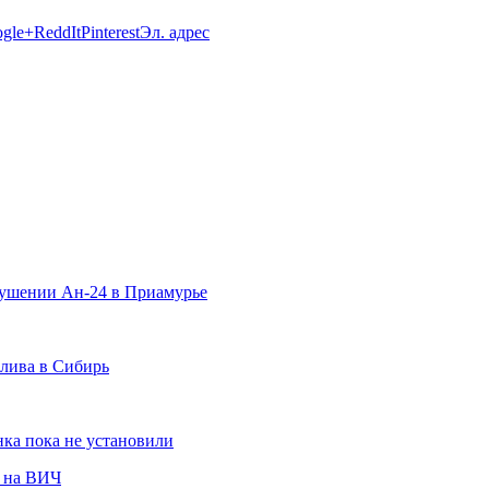
gle+
ReddIt
Pinterest
Эл. адрес
рушении Ан-24 в Приамурье
плива в Сибирь
ка пока не установили
е на ВИЧ