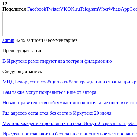
12
Поделится
Facebook
Twitter
VK
OK.ru
Telegram
Viber
WhatsApp
Goo
admin
4245 записей
0 комментариев
Предыдущая запись
В Иркутске ремонтируют два театра и филармонию
Следующая запись
МИД Белоруссии сообщил о гибели гражданина страны при к
Вам также могут понравиться
Еще от автора
Новак: правительство обсуждает дополнительные поставки то
Ряд адресов останется без света в Иркутске 20 июля
Местонахождение пропавших на реке Иркут 2 взрослых и ребен
Иркутян приглашают на бесплатное и анонимное тестировани