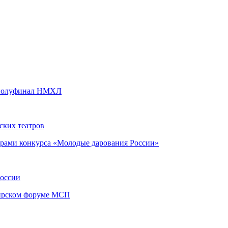
в полуфинал НМХЛ
ских театров
ёрами конкурса «Молодые дарования России»
России
бирском форуме МСП