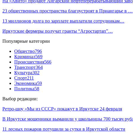
На «Авито» продают Ангарский нефтеперерабатывающий заво
23 общественных пространства благоустроят в Приангарье в …
13 миллионов долга по зарплате выплатили сотрудникам…
Иркутские фермеры получат гранты “Агростартап”…
Популярные категории
Общество
796
Криминал
569
Происшествия
566
Транспорт
364
Культура
302
Спорт
211
Экономика
59
Политика
58
Выбор редакции:
Ретро-шоу «Мы из СССР» покажут в Иркутске 24 февраля
В Иркутске мошенники выманили у школьницы 700 тысяч руб
11 лесных пожаров потушили за сутки в Иркутской области