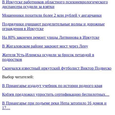
В Иркутске работников областного психоневрологического
диспансера осудили за взятки
Мошенники похитили более 2 млн рублей у ангарчанки
Подрядчики очищают разделительные волны и дорожные
ограждения в Иркутске
На 80% закончен ремонт улицы Литвинова в Иркутске
В Жигаловском районе закроют мост через Лену
Жителя Усть-Илимска осудили за бросок петардой в
подростков
Скончался известный иркутский футболист Виктор Подвеско
Выбор читателей:
В Приангарье издадут учебник по истории родного края
Кобзев предложил упростить сертификацию беспилотных…
В Приангарье при подъеме реки Непа затопило 16 домов и
17…