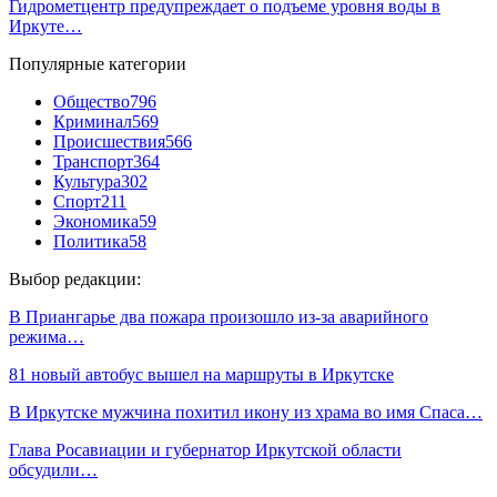
Гидрометцентр предупреждает о подъеме уровня воды в
Иркуте…
Популярные категории
Общество
796
Криминал
569
Происшествия
566
Транспорт
364
Культура
302
Спорт
211
Экономика
59
Политика
58
Выбор редакции:
В Приангарье два пожара произошло из-за аварийного
режима…
81 новый автобус вышел на маршруты в Иркутске
В Иркутске мужчина похитил икону из храма во имя Спаса…
Глава Росавиации и губернатор Иркутской области
обсудили…