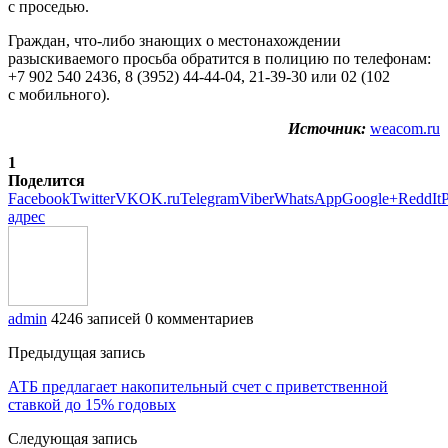
с проседью.
Граждан, что-либо знающих о местонахождении
разыскиваемого просьба обратится в полицию по телефонам:
+7 902 540 2436, 8 (3952) 44-44-04, 21-39-30 или 02 (102
с мобильного).
Источник:
weacom.ru
1
Поделится
Facebook
Twitter
VK
OK.ru
Telegram
Viber
WhatsApp
Google+
ReddIt
P
адрес
admin
4246 записей
0 комментариев
Предыдущая запись
АТБ предлагает накопительный счет с приветственной
ставкой до 15% годовых
Следующая запись