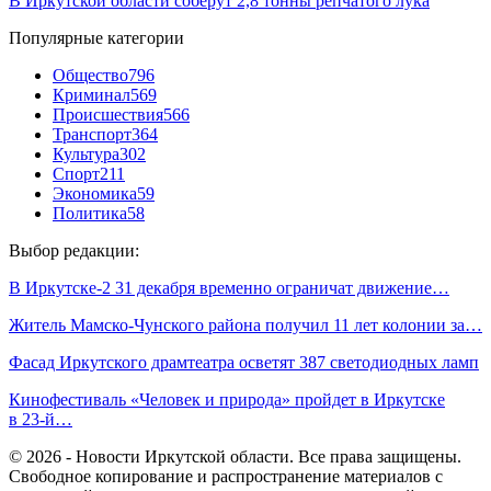
В Иркутской области соберут 2,8 тонны репчатого лука
Популярные категории
Общество
796
Криминал
569
Происшествия
566
Транспорт
364
Культура
302
Спорт
211
Экономика
59
Политика
58
Выбор редакции:
В Иркутске-2 31 декабря временно ограничат движение…
Житель Мамско-Чунского района получил 11 лет колонии за…
Фасад Иркутского драмтеатра осветят 387 светодиодных ламп
Кинофестиваль «Человек и природа» пройдет в Иркутске
в 23-й…
© 2026 - Новости Иркутской области. Все права защищены.
Свободное копирование и распространение материалов с