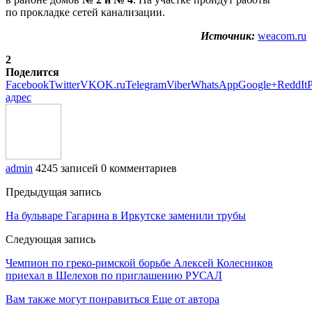
по прокладке сетей канализации.
Источник:
weacom.ru
2
Поделится
Facebook
Twitter
VK
OK.ru
Telegram
Viber
WhatsApp
Google+
ReddIt
P
адрес
admin
4245 записей
0 комментариев
Предыдущая запись
На бульваре Гагарина в Иркутске заменили трубы
Следующая запись
Чемпион по греко-римской борьбе Алексей Колесников
приехал в Шелехов по приглашению РУСАЛ
Вам также могут понравиться
Еще от автора