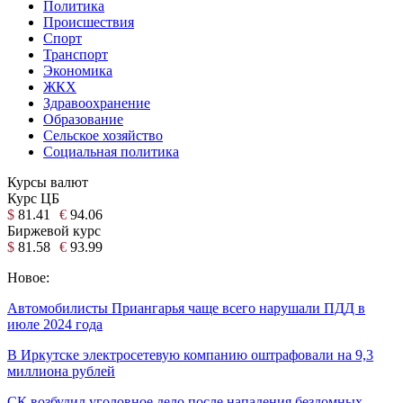
Политика
Происшествия
Спорт
Транспорт
Экономика
ЖКХ
Здравоохранение
Образование
Сельское хозяйство
Социальная политика
Курсы валют
Курс ЦБ
$
81.41
€
94.06
Биржевой курс
$
81.58
€
93.99
Новое:
Автомобилисты Приангарья чаще всего нарушали ПДД в
июле 2024 года
В Иркутске электросетевую компанию оштрафовали на 9,3
миллиона рублей
СК возбудил уголовное дело после нападения бездомных