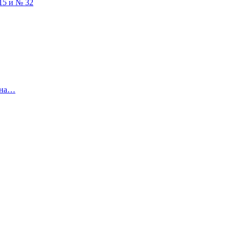
15 и № 32
 на…