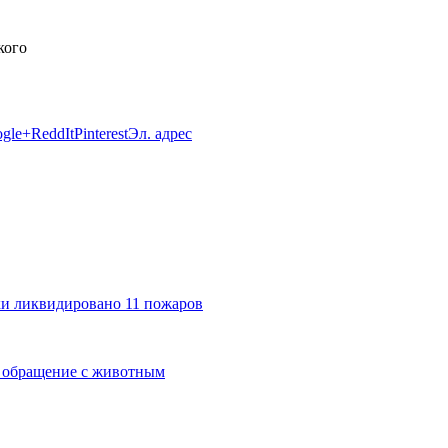
gle+
ReddIt
Pinterest
Эл. адрес
ки ликвидировано 11 пожаров
е обращение с животным