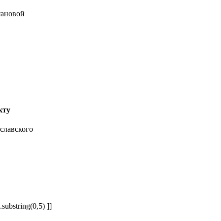
тановой
кту
substring(0,5) ]]