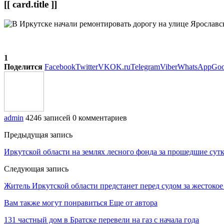
[[ card.title ]]
1
Поделится
Facebook
Twitter
VK
OK.ru
Telegram
Viber
WhatsApp
Goo
admin
4246 записей
0 комментариев
Предыдущая запись
Иркутской области на землях лесного фонда за прошедшие сут
Следующая запись
Житель Иркутской области предстанет перед судом за жестоко
Вам также могут понравиться
Еще от автора
131 частный дом в Братске перевели на газ с начала года