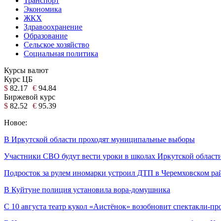
Транспорт
Экономика
ЖКХ
Здравоохранение
Образование
Сельское хозяйство
Социальная политика
Курсы валют
Курс ЦБ
$
82.17
€
94.84
Биржевой курс
$
82.52
€
95.39
Новое:
В Иркутской области проходят муниципальные выборы
Участники СВО будут вести уроки в школах Иркутской област
Подросток за рулем иномарки устроил ДТП в Черемховском ра
В Куйтуне полиция установила вора-домушника
С 10 августа театр кукол «Аистёнок» возобновит спектакли-пр