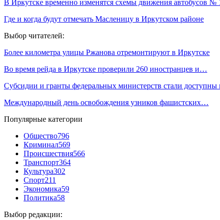
В Иркутске временно изменятся схемы движения автобусов № 
Где и когда будут отмечать Масленицу в Иркутском районе
Выбор читателей:
Более километра улицы Ржанова отремонтируют в Иркутске
Во время рейда в Иркутске проверили 260 иностранцев и…
Субсидии и гранты федеральных министерств стали доступны
Международный день освобождения узников фашистских…
Популярные категории
Общество
796
Криминал
569
Происшествия
566
Транспорт
364
Культура
302
Спорт
211
Экономика
59
Политика
58
Выбор редакции: