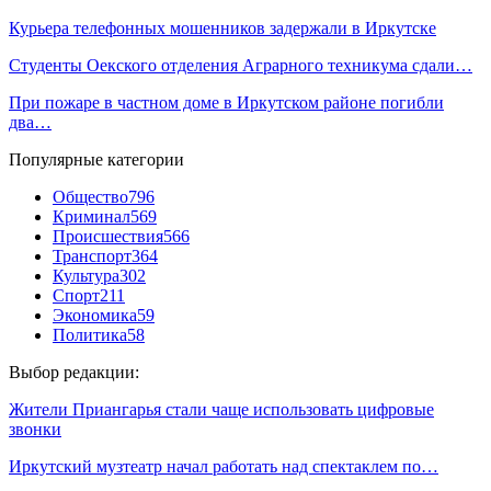
Курьера телефонных мошенников задержали в Иркутске
Студенты Оекского отделения Аграрного техникума сдали…
При пожаре в частном доме в Иркутском районе погибли
два…
Популярные категории
Общество
796
Криминал
569
Происшествия
566
Транспорт
364
Культура
302
Спорт
211
Экономика
59
Политика
58
Выбор редакции:
Жители Приангарья стали чаще использовать цифровые
звонки
Иркутский музтеатр начал работать над спектаклем по…