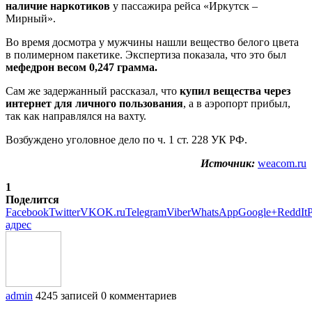
наличие наркотиков
у пассажира рейса «Иркутск –
Мирный».
Во время досмотра у мужчины нашли вещество белого цвета
в полимерном пакетике. Экспертиза показала, что это был
мефедрон весом 0,247 грамма.
Сам же задержанный рассказал, что
купил вещества через
интернет для личного пользования
, а в аэропорт прибыл,
так как направлялся на вахту.
Возбуждено уголовное дело по ч. 1 ст. 228 УК РФ.
Источник:
weacom.ru
1
Поделится
Facebook
Twitter
VK
OK.ru
Telegram
Viber
WhatsApp
Google+
ReddIt
P
адрес
admin
4245 записей
0 комментариев