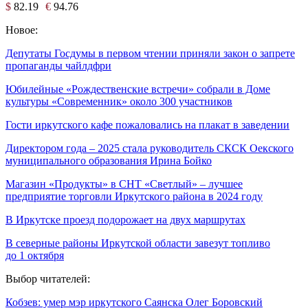
$
82.19
€
94.76
Новое:
Депутаты Госдумы в первом чтении приняли закон о запрете
пропаганды чайлдфри
Юбилейные «Рождественские встречи» собрали в Доме
культуры «Современник» около 300 участников
Гости иркутского кафе пожаловались на плакат в заведении
Директором года – 2025 стала руководитель СКСК Оекского
муниципального образования Ирина Бойко
Магазин «Продукты» в СНТ «Светлый» – лучшее
предприятие торговли Иркутского района в 2024 году
В Иркутске проезд подорожает на двух маршрутах
В северные районы Иркутской области завезут топливо
до 1 октября
Выбор читателей:
Кобзев: умер мэр иркутского Саянска Олег Боровский