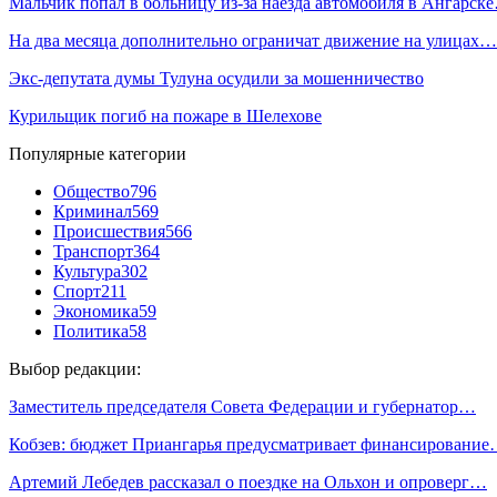
Мальчик попал в больницу из-за наезда автомобиля в Ангарск
На два месяца дополнительно ограничат движение на улицах…
Экс-депутата думы Тулуна осудили за мошенничество
Курильщик погиб на пожаре в Шелехове
Популярные категории
Общество
796
Криминал
569
Происшествия
566
Транспорт
364
Культура
302
Спорт
211
Экономика
59
Политика
58
Выбор редакции:
Заместитель председателя Совета Федерации и губернатор…
Кобзев: бюджет Приангарья предусматривает финансировани
Артемий Лебедев рассказал о поездке на Ольхон и опроверг…