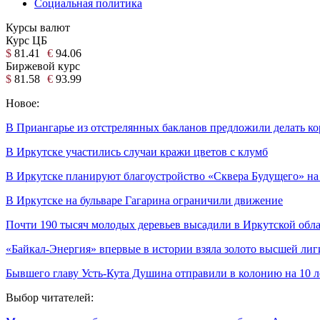
Социальная политика
Курсы валют
Курс ЦБ
$
81.41
€
94.06
Биржевой курс
$
81.58
€
93.99
Новое:
В Приангарье из отстрелянных бакланов предложили делать к
В Иркутске участились случаи кражи цветов с клумб
В Иркутске планируют благоустройство «Сквера Будущего» на
В Иркутске на бульваре Гагарина ограничили движение
Почти 190 тысяч молодых деревьев высадили в Иркутской обла
«Байкал-Энергия» впервые в истории взяла золото высшей лиг
Бывшего главу Усть-Кута Душина отправили в колонию на 10 л
Выбор читателей: