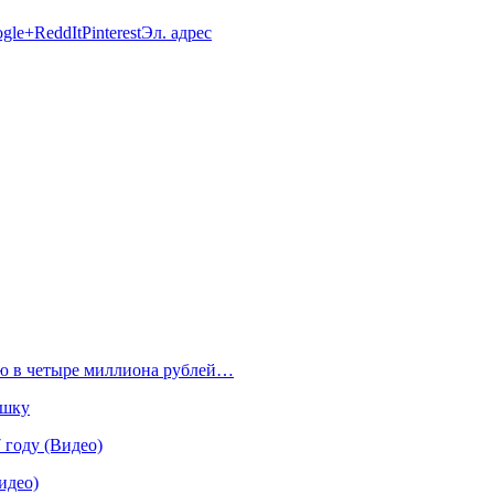
gle+
ReddIt
Pinterest
Эл. адрес
ю в четыре миллиона рублей…
ушку
 году (Видео)
идео)