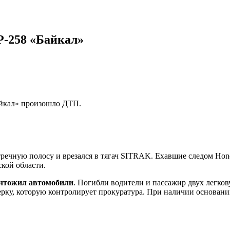
Р-258 «Байкал»
айкал» произошло ДТП.
тречную полосу и врезался в тягач SITRAK. Ехавшие следом Hond
кой области.
ничтожил автомобили
. Погибли водители и пассажир двух легков
ерку, которую контролирует прокуратура. При наличии основани