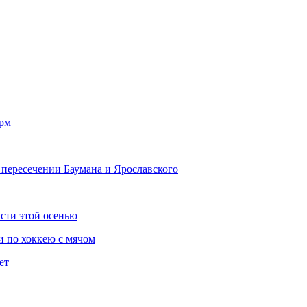
орм
 пересечении Баумана и Ярославского
сти этой осенью
и по хоккею с мячом
ет