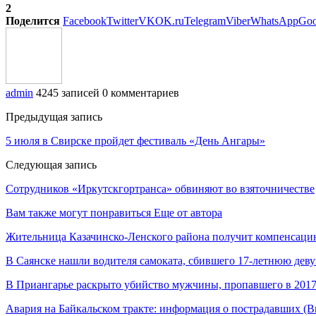
2
Поделится
Facebook
Twitter
VK
OK.ru
Telegram
Viber
WhatsApp
Goo
admin
4245 записей
0 комментариев
Предыдущая запись
5 июля в Свирске пройдет фестиваль «День Ангары»
Следующая запись
Сотрудников «Иркутскгортранса» обвиняют во взяточничестве
Вам также могут понравиться
Еще от автора
Жительница Казачинско-Ленского района получит компенсаци
В Саянске нашли водителя самоката, сбившего 17-летнюю дев
В Приангарье раскрыто убийство мужчины, пропавшего в 2017
Авария на Байкальском тракте: информация о пострадавших (В