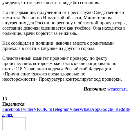
увидели, что девочка лежит в воде без сознания.
По информации, полученной от пресс-служб Следственного
комитета России по Иркутской области, Министерства
внутренних дел России по региону и областной прокуратуры,
состояние девочки оценивается как тяжёлое. Она находится в
больнице, врачи борются за её жизнь.
Как сообщили в полиции, девочка вместе с родителями
приехала в гости к бабушке из другого города.
Следственный комитет проводит проверку по факту
происшествия, которое может быть квалифицировано по
статье 118 Уголовного кодекса Российской Федерации
«Причинение тяжкого вреда здоровью по
неосторожности».Прокуратура контролирует ход проверки.
Источник:
weacom.ru
13
Поделится
Facebook
Twitter
VK
OK.ru
Telegram
Viber
WhatsApp
Google+
ReddIt
P
адрес