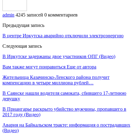
admin
4245 записей
0 комментариев
Предыдущая запись
В центре Иркутска аварийно отключили электроэнергию
Следующая запись
В Иркутске задержаны двое участников ОПГ (Видео)
Вам также могут понравиться
Еще от автора
Жительница Казачинско-Ленского района получит
компенсацию в четыре миллиона рублей…
В Саянске нашли водителя самоката, сбившего 17-летнюю
девушку
В Приангарье раскрыто убийство мужчины, пропавшего в
2017 году (Видео)
Авария на Байкальском тракте: информация о пострадавших
(Видео)