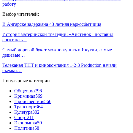
работу
Выбор читателей:
В Ангарске задержана 43-летняя наркосбытчица
История материнской трагедии: «Аистенок» поставил
спектакль…
Самый дорогой букет можно купить в Якутии, самые
дешевые…
Телеканал ТНТ и кинокомпания 1-2-3 Production начали
съемки…
Популярные категории
Общество
796
Криминал
569
Происшествия
566
Транспорт
364
Культура
302
Спорт
211
Экономика
59
Политика
58