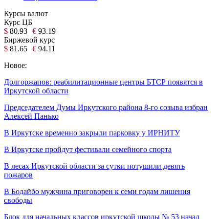
Курсы валют
Курс ЦБ
$
80.93
€
93.19
Биржевой курс
$
81.65
€
94.11
Новое:
Долгоржапов: реабилитационные центры БТСР появятся в
Иркутской области
Председателем Думы Иркутского района 8-го созыва избран
Алексей Панько
В Иркутске временно закрыли парковку у ИРНИТУ
В Иркутске пройдут фестивали семейного спорта
В лесах Иркутской области за сутки потушили девять
пожаров
В Бодайбо мужчина приговорен к семи годам лишения
свободы
Блок для начальных классов иркутской школы № 53 начал