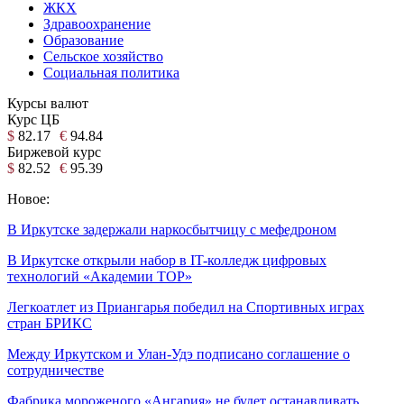
ЖКХ
Здравоохранение
Образование
Сельское хозяйство
Социальная политика
Курсы валют
Курс ЦБ
$
82.17
€
94.84
Биржевой курс
$
82.52
€
95.39
Новое:
В Иркутске задержали наркосбытчицу с мефедроном
В Иркутске открыли набор в IT-колледж цифровых
технологий «Академии ТОР»
Легкоатлет из Приангарья победил на Спортивных играх
стран БРИКС
Между Иркутском и Улан-Удэ подписано соглашение о
сотрудничестве
Фабрика мороженого «Ангария» не будет останавливать