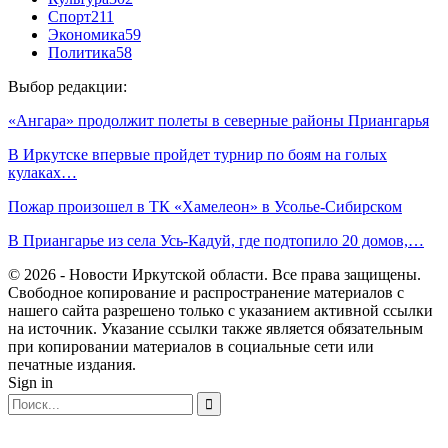
Спорт
211
Экономика
59
Политика
58
Выбор редакции:
«Ангара» продолжит полеты в северные районы Приангарья
В Иркутске впервые пройдет турнир по боям на голых
кулаках…
Пожар произошел в ТК «Хамелеон» в Усолье-Сибирском
В Приангарье из села Усь-Кадуй, где подтопило 20 домов,…
© 2026 - Новости Иркутской области. Все права защищены.
Свободное копирование и распространение материалов с
нашего сайта разрешено только с указанием активной ссылки
на источник. Указание ссылки также является обязательным
при копировании материалов в социальные сети или
печатные издания.
Sign in