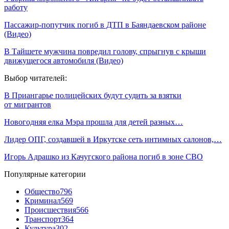
работу
Пассажир-попутчик погиб в ДТП в Баяндаевском районе
(Видео)
В Тайшете мужчина повредил голову, спрыгнув с крыши
движущегося автомобиля (Видео)
Выбор читателей:
В Приангарье полицейских будут судить за взятки
от мигрантов
Новогодняя елка Мэра прошла для детей разных…
Лидер ОПГ, создавшей в Иркутске сеть интимных салонов,…
Игорь Адрашко из Качугского района погиб в зоне СВО
Популярные категории
Общество
796
Криминал
569
Происшествия
566
Транспорт
364
Культура
302