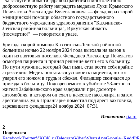
"За заслуги в области здравоохранения и многолетнюю
добросовестную работу наградить медалью Луки Крымского
Печелатова Александра Вячеславовича — фельдшера скорой
медицинской помощи областного государственного
бюджетного учреждения здравоохранения "Казачинско-
Ленская районная больница", Иркутская область
(посмертно)", — говорится в указе.
Бригада скорой помощи Казачинско-Ленской районной
больницы ночью 22 ноября 2024 года выехала на вызов в
один из вахтовых поселков. Фельдшер Александр Печелатов
осмотрел пациента и принял решение везти его в больницу.
По пути мужчина, который был пьян, стал вести себя крайне
агрессивно. Медик попытался успокоить пациента, но тот
ударил его ножом в грудь и сбежал. Фельдшер скончался до
приезда в больницу. Подозреваемого в убийстве 53-летнего
жителя Забайкальского края задержали при досмотре
автомобиля, в котором он ехал в качестве пассажира, и затем
арестовали.Суд в Приангарье поместил под арест вахтовика,
зарезавшего фельдшера24 ноября 2024, 07:31
Источник:
ria.ru
2
Поделится
Facebook
Twitter
VK
OK.ru
Telegram
Viber
WhatsApp
Google+
ReddIt
P