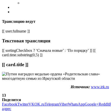
Трансляцию ведут
[[ user.fullname ]]
Текстовая трансляция
[[ sortingCheckbox ? ‘Сначала новые’ : ‘По порядку’ ]] [[
card.time.substring(0,5) ]]
[[ card.title ]]
Источник:
www.irk.ru
13
Поделится
Facebook
Twitter
VK
OK.ru
Telegram
Viber
WhatsApp
Google+
ReddIt
P
адрес