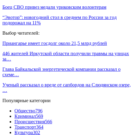
Боец СВО привез медали уриковским волонтерам
“Эвотор”: новогодний стол в среднем по России за год
подорожал на 11%
Выбор читателей:
Приангарье имеет госдолг около 21,5 млрд рублей
446 жителей Иркутской области получили травмы на улицах
за…
Глава Байкальской энергетической компании рассказал о
схеме…
Ученый рассказал о вреде от сапбордов на Слюдянском озере,
…
Популярные категории
Общество
796
Криминал
569
Происшествия
566
Транспорт
364
Культура
302