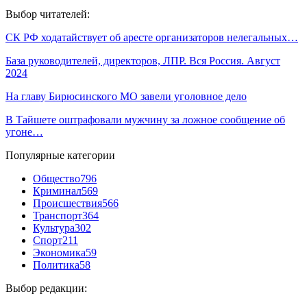
Выбор читателей:
СК РФ ходатайствует об аресте организаторов нелегальных…
База руководителей, директоров, ЛПР. Вся Россия. Август
2024
На главу Бирюсинского МО завели уголовное дело
В Тайшете оштрафовали мужчину за ложное сообщение об
угоне…
Популярные категории
Общество
796
Криминал
569
Происшествия
566
Транспорт
364
Культура
302
Спорт
211
Экономика
59
Политика
58
Выбор редакции: