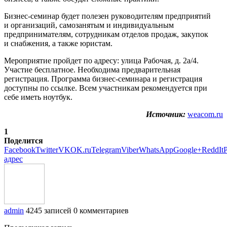
Бизнес-семинар будет полезен руководителям предприятий
и организаций, самозанятым и индивидуальным
предпринимателям, сотрудникам отделов продаж, закупок
и снабжения, а также юристам.
Мероприятие пройдет по адресу: улица Рабочая, д. 2а/4.
Участие бесплатное. Необходима предварительная
регистрация. Программа бизнес-семинара и регистрация
доступны по ссылке. Всем участникам рекомендуется при
себе иметь ноутбук.
Источник:
weacom.ru
1
Поделится
Facebook
Twitter
VK
OK.ru
Telegram
Viber
WhatsApp
Google+
ReddIt
P
адрес
admin
4245 записей
0 комментариев