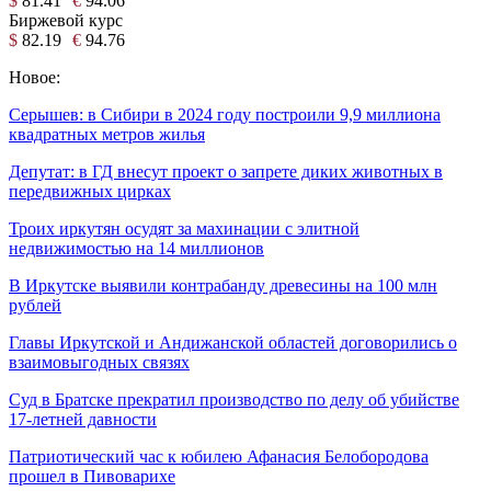
$
81.41
€
94.06
Биржевой курс
$
82.19
€
94.76
Новое:
Серышев: в Сибири в 2024 году построили 9,9 миллиона
квадратных метров жилья
Депутат: в ГД внесут проект о запрете диких животных в
передвижных цирках
Троих иркутян осудят за махинации с элитной
недвижимостью на 14 миллионов
В Иркутске выявили контрабанду древесины на 100 млн
рублей
Главы Иркутской и Андижанской областей договорились о
взаимовыгодных связях
Суд в Братске прекратил производство по делу об убийстве
17-летней давности
Патриотический час к юбилею Афанасия Белобородова
прошел в Пивоварихе