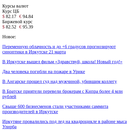
Курсы валют
Курс ЦБ
$
82.17
€
94.84
Биржевой курс
$
82.52
€
95.39
Новое:
Переменную облачность и до +6 градусов прогнозируют
синоптики в Иркутске 21 марта
В Иркутске вышел фильм «Здравствуй, школа! Новый год!»
Два человека погибли на пожаре в Урике
В Ангарске прошел суд над мужчиной, убившим коллегу
В Братске приятели перевели брокерам с Кипра более 4 млн
рублей
Свыше 600 бизнесменов стали участниками саммита
производителей в Иркутске
Иркутяне провалились под лед на квадроцикле в районе мыса
Улирба