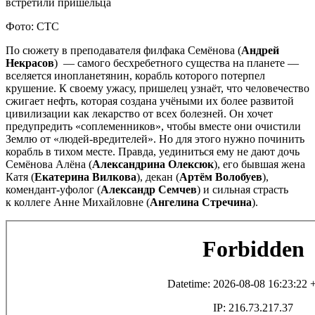
Фото: СТС
По сюжету в преподавателя филфака Семёнова (
Андрей
Некрасов
) — самого бесхребетного существа на планете —
вселяется инопланетянин, корабль которого потерпел
крушение. К своему ужасу, пришелец узнаёт, что человечество
сжигает нефть, которая создана учёными их более развитой
цивилизации как лекарство от всех болезней. Он хочет
предупредить «соплеменников», чтобы вместе они очистили
Землю от «людей-вредителей». Но для этого нужно починить
корабль в тихом месте. Правда, уединиться ему не дают дочь
Семёнова Алёна (
Александрина Олексюк
), его бывшая жена
Катя (
Екатерина Вилкова
), декан (
Артём Волобуев
),
комендант-уфолог (
Александр Семчев
) и сильная страсть
к коллеге Анне Михайловне (
Ангелина Стречина
).