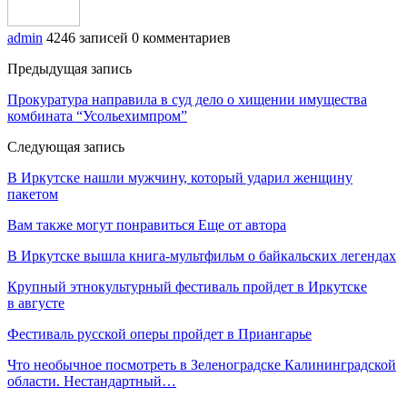
admin
4246 записей
0 комментариев
Предыдущая запись
Прокуратура направила в суд дело о хищении имущества
комбината “Усольехимпром”
Следующая запись
В Иркутске нашли мужчину, который ударил женщину
пакетом
Вам также могут понравиться
Еще от автора
В Иркутске вышла книга-мультфильм о байкальских легендах
Крупный этнокультурный фестиваль пройдет в Иркутске
в августе
Фестиваль русской оперы пройдет в Приангарье
Что необычное посмотреть в Зеленоградске Калининградской
области. Нестандартный…