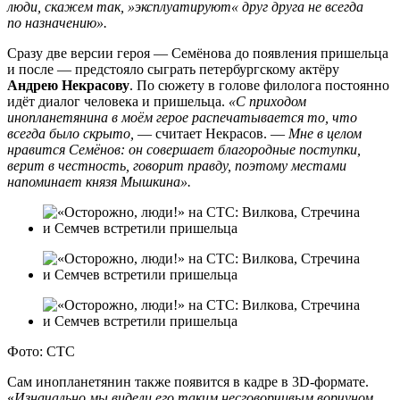
люди, скажем так,
»
эксплуатируют
«
друг друга не всегда
по назначению».
Сразу две версии героя — Семёнова до появления пришельца
и после — предстояло сыграть петербургскому актёру
Андрею Некрасову
. По сюжету в голове филолога постоянно
идёт диалог человека и пришельца.
«С приходом
инопланетянина в моём герое распечатывается
то, что
всегда было скрыто,
— считает Некрасов. —
Мне в целом
нравится Семёнов: он совершает благородные поступки,
верит в честность, говорит правду, поэтому местами
напоминает князя Мышкина».
Фото: СТС
Сам инопланетянин также появится в кадре в 3D-формате.
«
Изначально мы видели его таким несговорчивым ворчуном,