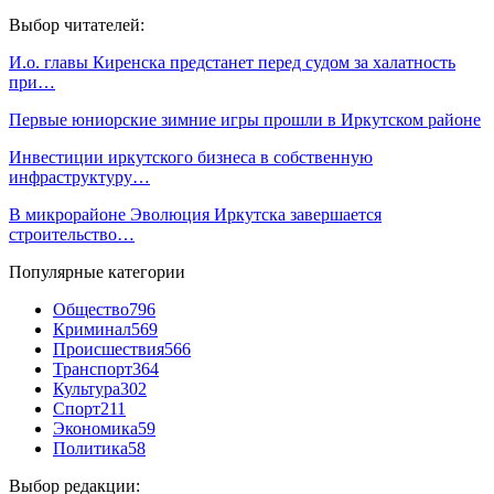
Выбор читателей:
И.о. главы Киренска предстанет перед судом за халатность
при…
Первые юниорские зимние игры прошли в Иркутском районе
Инвестиции иркутского бизнеса в собственную
инфраструктуру…
В микрорайоне Эволюция Иркутска завершается
строительство…
Популярные категории
Общество
796
Криминал
569
Происшествия
566
Транспорт
364
Культура
302
Спорт
211
Экономика
59
Политика
58
Выбор редакции: