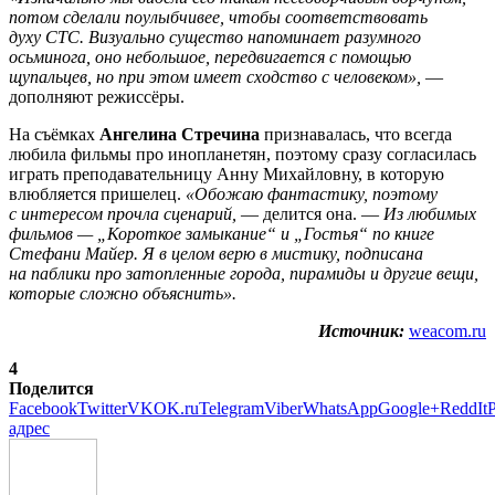
потом сделали поулыбчивее, чтобы соответствовать
духу СТС. Визуально существо напоминает разумного
осьминога, оно небольшое, передвигается с помощью
щупальцев, но при этом имеет сходство с человеком»,
—
дополняют режиссёры.
На съёмках
Ангелина Стречина
признавалась, что всегда
любила фильмы про инопланетян, поэтому сразу согласилась
играть преподавательницу Анну Михайловну, в которую
влюбляется пришелец.
«Обожаю фантастику, поэтому
с интересом прочла сценарий,
— делится она. —
Из любимых
фильмов —
„Короткое замыкание“ и „Гостья“ по книге
Стефани Майер.
Я в целом верю в мистику, подписана
на паблики про затопленные города, пирамиды и другие вещи,
которые сложно объяснить».
Источник:
weacom.ru
4
Поделится
Facebook
Twitter
VK
OK.ru
Telegram
Viber
WhatsApp
Google+
ReddIt
P
адрес