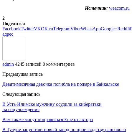
Источник:
weacom.ru
2
Поделится
Facebook
Twitter
VK
OK.ru
Telegram
Viber
WhatsApp
Google+
ReddIt
P
адрес
admin
4245 записей
0 комментариев
Предыдущая запись
Девятимесячная девочка погибла на пожаре в Байкальске
Следующая запись
В Усть-Илимске мужчину осудили за кибератаки
на соцучреждения
Вам также могут понравиться
Еще от автора
В Тулуне запустили новый завод по производству рапсового