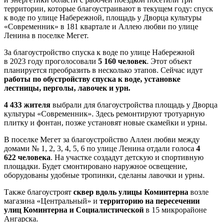
территории, которые благоустраивают в текущем году: спуск
к воде по улице Набережной, площадь у Дворца культуры
«Современник» в 181 квартале и Аллею любви по улице
Ленина в поселке Мегет.
За благоустройство спуска к воде по улице Набережной
в 2023 году проголосовали
5 160 человек
. Этот объект
планируется преобразить в несколько этапов. Сейчас идут
работы по обустройству спуска к воде, установке
лестницы, перголы, лавочек и урн.
4 433 жителя
выбрали для благоустройства площадь у Дворца
культуры «Современник». Здесь ремонтируют тротуарную
плитку и фонтан, позже установят новые скамейки и урны.
В поселке Мегет за благоустройство Аллеи любви между
домами № 1, 2, 3, 4, 5, 6 по улице Ленина отдали голоса
4
622 человека
. На участке создадут детскую и спортивную
площадки. Будет смонтировано наружное освещение,
оборудованы удобные тропинки, сделаны лавочки и урны.
Также благоустроят
сквер вдоль улицы Коминтерна
возле
магазина «Центральный» и
территорию на пересечении
улиц Коминтерна и Социалистической
в 15 микрорайоне
Ангарска.