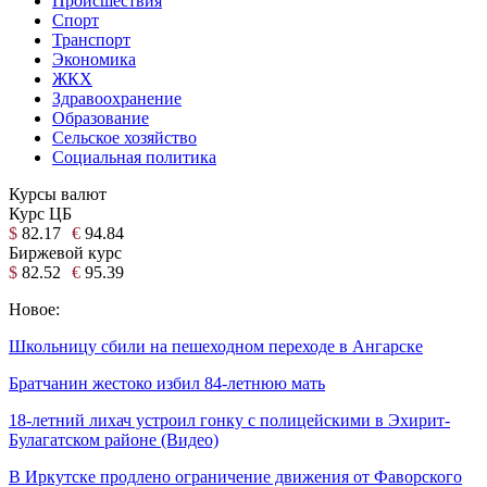
Происшествия
Спорт
Транспорт
Экономика
ЖКХ
Здравоохранение
Образование
Сельское хозяйство
Социальная политика
Курсы валют
Курс ЦБ
$
82.17
€
94.84
Биржевой курс
$
82.52
€
95.39
Новое:
Школьницу сбили на пешеходном переходе в Ангарске
Братчанин жестоко избил 84-летнюю мать
18-летний лихач устроил гонку с полицейскими в Эхирит-
Булагатском районе (Видео)
В Иркутске продлено ограничение движения от Фаворского