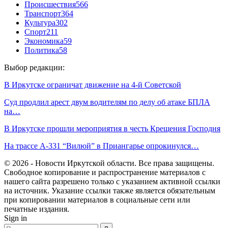
Происшествия
566
Транспорт
364
Культура
302
Спорт
211
Экономика
59
Политика
58
Выбор редакции:
В Иркутске ограничат движение на 4-й Советской
Суд продлил арест двум водителям по делу об атаке БПЛА
на…
В Иркутске прошли мероприятия в честь Крещения Господня
На трассе А-331 “Вилюй” в Приангарье опрокинулся…
© 2026 - Новости Иркутской области. Все права защищены.
Свободное копирование и распространение материалов с
нашего сайта разрешено только с указанием активной ссылки
на источник. Указание ссылки также является обязательным
при копировании материалов в социальные сети или
печатные издания.
Sign in