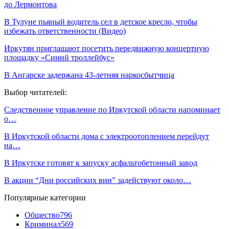
до Лермонтова
В Тулуне пьяный водитель сел в детское кресло, чтобы
избежать ответственности (Видео)
Иркутян приглашают посетить передвижную концертную
площадку «Синий троллейбус»
В Ангарске задержана 43-летняя наркосбытчица
Выбор читателей:
Следственное управление по Иркутской области напоминает
о…
В Иркутской области дома с электроотоплением перейдут
на…
В Иркутске готовят к запуску асфальтобетонный завод
В акции “Дни российских вин” задействуют около…
Популярные категории
Общество
796
Криминал
569