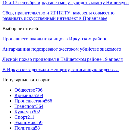
16 и 17 сентября иркутяне смогут увидеть комету Нишимура
Сбер, правительство и ИРНИТУ намерены совместно
развивать искусственный интеллект в Приангарье
Выбор читателей:
Пропавшего школьника ищут в Иркутском районе
Ангарчанина подозревают жестоком убийстве знакомого
Лесной пожар произошел в Тайшетском районе 19 апреля
В Иркутске задержали женщину, записавшую видео с…
Популярные категории
Общество
796
Криминал
569
Происшествия
566
Транспорт
364
Культура
302
Спорт
211
Экономика
59
Политика
58