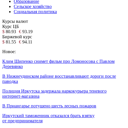
Образование
Сельское хозяйство
Социальная политика
Курсы валют
Курс ЦБ
$
80.93
€
93.19
Биржевой курс
$
81.55
€
94.11
Новое:
Клим Шипенко снимет фильм про Ломоносова с Павлом
Деревянко
В Нижнеудинском районе восстанавливают дороги после
паводка
Полиция Иркутска задержала наркокурьера теневого
интернет-магазина
В Приангарье потушено шесть лесных пожаров
Иркутский таможенник отказался брать взятку
от предпринимателя