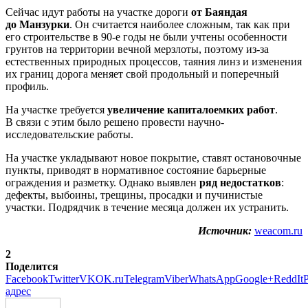
Сейчас идут работы на участке дороги
от Баяндая
до Манзурки
. Он считается наиболее сложным, так как при
его строительстве в 90-е годы не были учтены особенности
грунтов на территории вечной мерзлоты, поэтому из-за
естественных природных процессов, таяния линз и изменения
их границ дорога меняет свой продольный и поперечный
профиль.
На участке требуется
увеличение капиталоемких работ
.
В связи с этим было решено провести научно-
исследовательские работы.
На участке укладывают новое покрытие, ставят остановочные
пункты, приводят в нормативное состояние барьерные
ограждения и разметку. Однако выявлен
ряд недостатков
:
дефекты, выбоины, трещины, просадки и пучинистые
участки. Подрядчик в течение месяца должен их устранить.
Источник:
weacom.ru
2
Поделится
Facebook
Twitter
VK
OK.ru
Telegram
Viber
WhatsApp
Google+
ReddIt
P
адрес