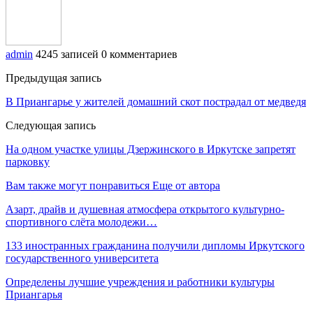
admin
4245 записей
0 комментариев
Предыдущая запись
В Приангарье у жителей домашний скот пострадал от медведя
Следующая запись
На одном участке улицы Дзержинского в Иркутске запретят
парковку
Вам также могут понравиться
Еще от автора
Азарт, драйв и душевная атмосфера открытого культурно-
спортивного слёта молодежи…
133 иностранных гражданина получили дипломы Иркутского
государственного университета
Определены лучшие учреждения и работники культуры
Приангарья