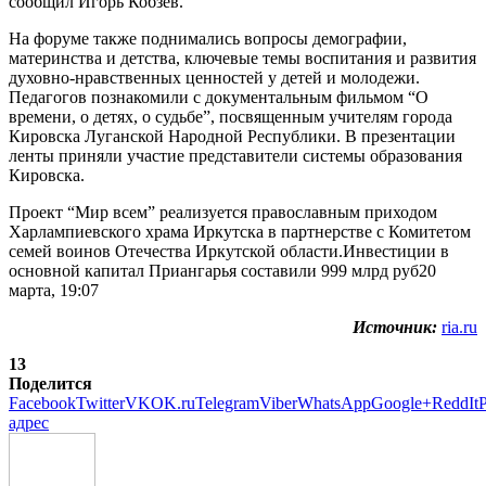
сообщил Игорь Кобзев.
На форуме также поднимались вопросы демографии,
материнства и детства, ключевые темы воспитания и развития
духовно-нравственных ценностей у детей и молодежи.
Педагогов познакомили с документальным фильмом “О
времени, о детях, о судьбе”, посвященным учителям города
Кировска Луганской Народной Республики. В презентации
ленты приняли участие представители системы образования
Кировска.
Проект “Мир всем” реализуется православным приходом
Харлампиевского храма Иркутска в партнерстве с Комитетом
семей воинов Отечества Иркутской области.Инвестиции в
основной капитал Приангарья составили 999 млрд руб20
марта, 19:07
Источник:
ria.ru
13
Поделится
Facebook
Twitter
VK
OK.ru
Telegram
Viber
WhatsApp
Google+
ReddIt
P
адрес