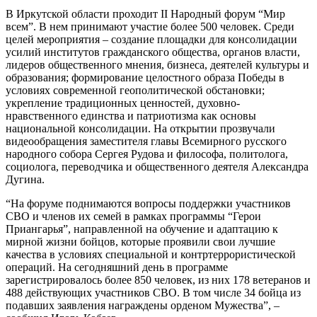
В Иркутской области проходит II Народный форум “Мир
всем”. В нем принимают участие более 500 человек. Среди
целей мероприятия – создание площадки для консолидации
усилий институтов гражданского общества, органов власти,
лидеров общественного мнения, бизнеса, деятелей культуры и
образования; формирование целостного образа Победы в
условиях современной геополитической обстановки;
укрепление традиционных ценностей, духовно-
нравственного единства и патриотизма как основы
национальной консолидации. На открытии прозвучали
видеообращения заместителя главы Всемирного русского
народного собора Сергея Рудова и философа, политолога,
социолога, переводчика и общественного деятеля Александра
Дугина.
“На форуме поднимаются вопросы поддержки участников
СВО и членов их семей в рамках программы “Герои
Приангарья”, направленной на обучение и адаптацию к
мирной жизни бойцов, которые проявили свои лучшие
качества в условиях специальной и контртеррористической
операций. На сегодняшний день в программе
зарегистрировалось более 850 человек, из них 178 ветеранов и
488 действующих участников СВО. В том числе 34 бойца из
подавших заявления награждены орденом Мужества”, –