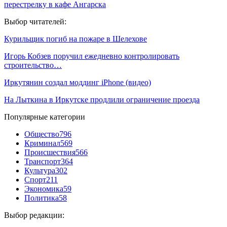
перестрелку в кафе Ангарска
Выбор читателей:
Курильщик погиб на пожаре в Шелехове
Игорь Кобзев поручил ежедневно контролировать
строительство…
Иркутянин создал моддинг iPhone (видео)
На Лыткина в Иркутске продлили ограничение проезда
Популярные категории
Общество
796
Криминал
569
Происшествия
566
Транспорт
364
Культура
302
Спорт
211
Экономика
59
Политика
58
Выбор редакции: