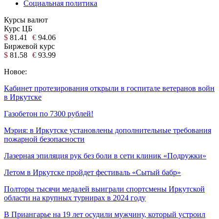
Социальная политика
Курсы валют
Курс ЦБ
$
81.41
€
94.06
Биржевой курс
$
81.58
€
93.99
Новое:
Кабинет протезирования открыли в госпитале ветеранов войн
в Иркутске
Газобетон по 7300 рублей!
Мэрия: в Иркутске установлены дополнительные требования
пожарной безопасности
Лазерная эпиляция рук без боли в сети клиник «Подружки»
Летом в Иркутске пройдет фестиваль «Сытый бабр»
Полторы тысячи медалей выиграли спортсмены Иркутской
области на крупных турнирах в 2024 году
В Приангарье на 19 лет осудили мужчину, который устроил