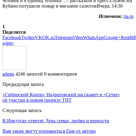
человек и 8 единиц техники”, – рассказали в пресс-службе.На
Кубани потушили пожар в магазине салютовВчера, 14:30
Источник:
ria.ru
1
Поделится
Facebook
Twitter
VK
OK.ru
Telegram
Viber
WhatsApp
Google+
ReddIt
P
адрес
admin
4246 записей
0 комментариев
Предыдущая запись
«Сибирский Конор» Надратовский расскажет в «Сетке»
об участии в новом проекте ТНТ
Следующая запись
В Иркутске отметят День семьи, любви и верности
Вам также могут понравиться
Еще от автора