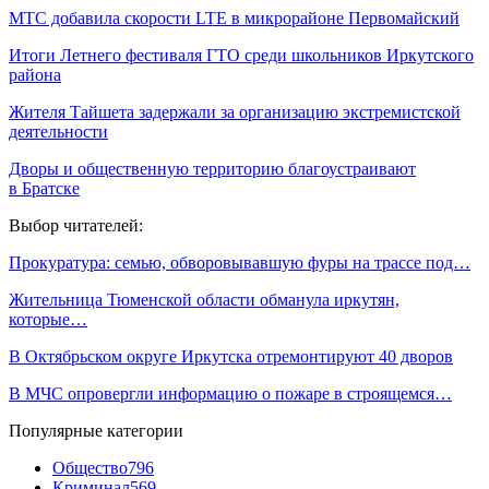
МТС добавила скорости LTE в микрорайоне Первомайский
Итоги Летнего фестиваля ГТО среди школьников Иркутского
района
Жителя Тайшета задержали за организацию экстремистской
деятельности
Дворы и общественную территорию благоустраивают
в Братске
Выбор читателей:
Прокуратура: семью, обворовывавшую фуры на трассе под…
Жительница Тюменской области обманула иркутян,
которые…
В Октябрьском округе Иркутска отремонтируют 40 дворов
В МЧС опровергли информацию о пожаре в строящемся…
Популярные категории
Общество
796
Криминал
569