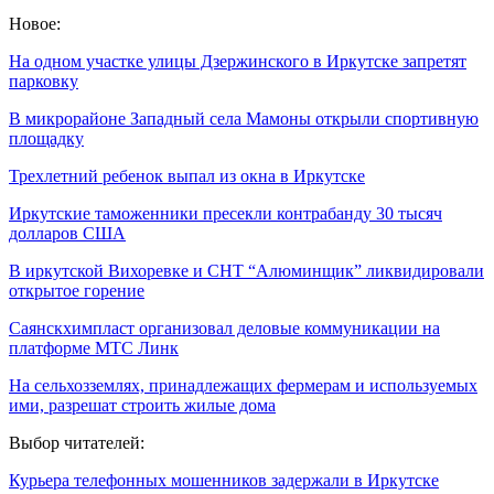
Новое:
На одном участке улицы Дзержинского в Иркутске запретят
парковку
В микрорайоне Западный села Мамоны открыли спортивную
площадку
Трехлетний ребенок выпал из окна в Иркутске
Иркутские таможенники пресекли контрабанду 30 тысяч
долларов США
В иркутской Вихоревке и СНТ “Алюминщик” ликвидировали
открытое горение
Саянскхимпласт организовал деловые коммуникации на
платформе МТС Линк
На сельхозземлях, принадлежащих фермерам и используемых
ими, разрешат строить жилые дома
Выбор читателей:
Курьера телефонных мошенников задержали в Иркутске