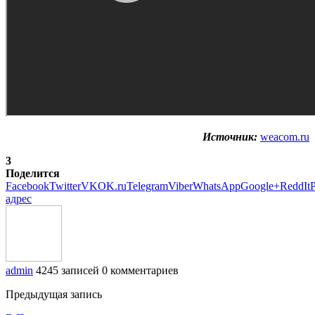
Источник:
weacom.ru
3
Поделится
Facebook
Twitter
VK
OK.ru
Telegram
Viber
WhatsApp
Google+
ReddIt
P
адрес
admin
4245 записей
0 комментариев
Предыдущая запись