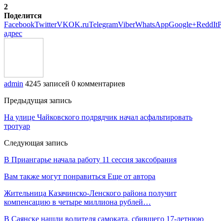
2
Поделится
Facebook
Twitter
VK
OK.ru
Telegram
Viber
WhatsApp
Google+
ReddIt
P
адрес
admin
4245 записей
0 комментариев
Предыдущая запись
На улице Чайковского подрядчик начал асфальтировать
тротуар
Следующая запись
В Приангарье начала работу 11 сессия заксобрания
Вам также могут понравиться
Еще от автора
Жительница Казачинско-Ленского района получит
компенсацию в четыре миллиона рублей…
В Саянске нашли водителя самоката, сбившего 17-летнюю