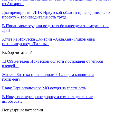
из Ангарска
Два предприятия ЛПК Иркутской области присоединились к
проекту «Производительность труда»
В Приангарье осудили водителя большегруза за смертельное
ДТП
Атлет из Иркутска Дмитрий «ХадаХан» Гудков едва
не покинул шоу «Титаны»
Выбор читателей:
13 099 жителей Иркутской области пострадали от укусов
клещей…
Жителя Братска приговорили к 14 годам колонии за
госизмену
Главу Тарнопольского МО осудят за халатность
В Иркутске перекроют дорогу и изменят движение
автобусов…
Популярные категории