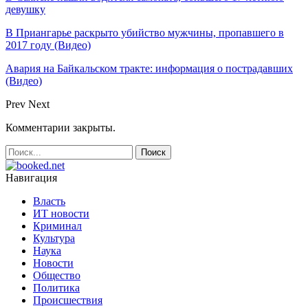
девушку
В Приангарье раскрыто убийство мужчины, пропавшего в
2017 году (Видео)
Авария на Байкальском тракте: информация о пострадавших
(Видео)
Prev
Next
Комментарии закрыты.
Навигация
Власть
ИТ новости
Криминал
Культура
Наука
Новости
Общество
Политика
Происшествия