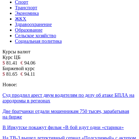
Спорт
Транспорт
Экономика
ЖКХ
Здравоохранение
Образование
Сельское хозяйство
Социальная политика
Курсы валют
Курс ЦБ
$
81.41
€
94.06
Биржевой курс
$
81.65
€
94.11
Новое:
Суд продлил арест двум водителям по делу об атаке БПЛА на
аэродромы в регионах
Две братчанки отдали мошенникам 750 тысяч, зарабатывая
на бирже
В Иркутске покажут фильм «В бой идут одни «старики»
На ТВ-3 вышел детективный сериал «Подсудимый» с актером