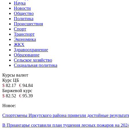
Наука
Новости
Общество
Политика
Происшествия
Спорт
Транспорт
Экономика
ЖКХ
Здравоохранение
Образование
Сельское хозяйство
Социальная политика
Курсы валют
Курс ЦБ
$
82.17
€
94.84
Биржевой курс
$
82.52
€
95.39
Новое:
Спортсмены Иркутского района привезли достойные результаты
В Приангарье составили план тушения лесных пожаров на 2024