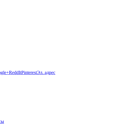
gle+
ReddIt
Pinterest
Эл. адрес
сы