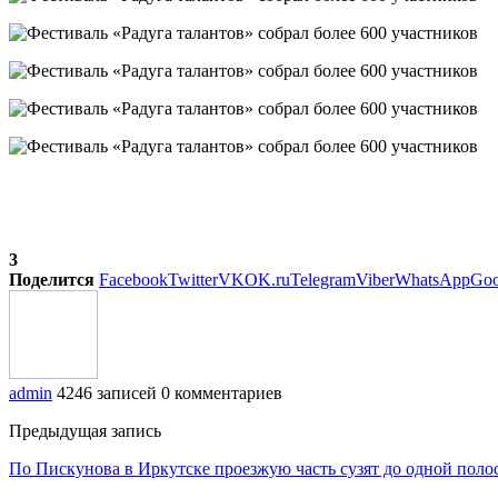
3
Поделится
Facebook
Twitter
VK
OK.ru
Telegram
Viber
WhatsApp
Goo
admin
4246 записей
0 комментариев
Предыдущая запись
По Пискунова в Иркутске проезжую часть сузят до одной поло