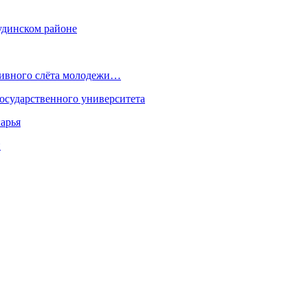
удинском районе
ртивного слёта молодежи…
осударственного университета
арья
н