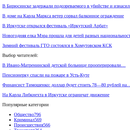
В Бирюсинске задержали подозреваемого в убийстве и изнасил
В доме на Карла Маркса ветер сорвал балконное ограждение
В Иркутске открылся фестиваль «Иркутский Арбат»
Новогодняя елка Мэра прошла для детей разных национальнос
Зимний фестиваль ГТО состоялся в Хомутовском КСК
Выбор читателей:
В Ивано-Матренинской детской больнице прооперировали…
Пенсионерку спасли на пожаре в Усть-Куте
Финансист Тимошенко: доллар будет стоить 78—80 рублей на
На Карла Либкнехта в Иркутске ограничат движение
Популярные категории
Общество
796
Криминал
569
Происшествия
566