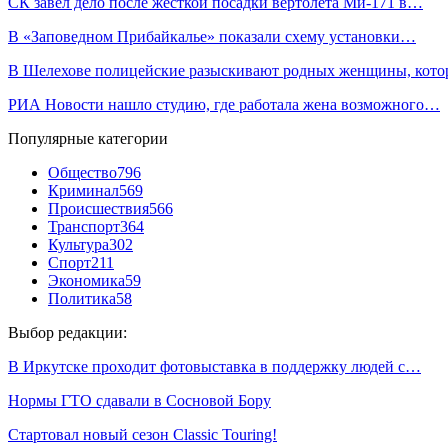
СК завел дело после жесткой посадки вертолета Ми-171 в…
В «Заповедном Прибайкалье» показали схему установки…
В Шелехове полицейские разыскивают родных женщины, ко
РИА Новости нашло студию, где работала жена возможного…
Популярные категории
Общество
796
Криминал
569
Происшествия
566
Транспорт
364
Культура
302
Спорт
211
Экономика
59
Политика
58
Выбор редакции:
В Иркутске проходит фотовыставка в поддержку людей с…
Нормы ГТО сдавали в Сосновой Бору
Стартовал новый сезон Classic Touring!