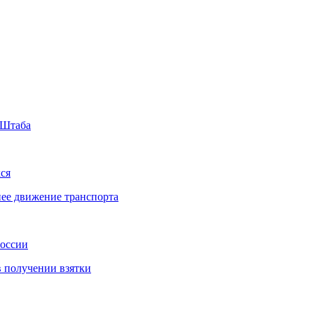
 Штаба
ся
нее движение транспорта
России
в получении взятки