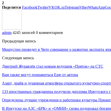
2
Поделится
Facebook
Twitter
VK
OK.ru
Telegram
Viber
WhatsApp
Goo
admin
4245 записей
0 комментариев
Предыдущая запись
Мишустин проведет в Чите совещание о развитии экспорта зер
Следующая запись
Дмитрий Журавлёв стал новым ведущим «Пряток» на СТС
Вам также могут понравиться
Еще от автора
Азарт, драйв и душевная атмосфера открытого культурно-спо
133 иностранных гражданина получили дипломы Иркутского г
Определены лучшие учреждения и работники культуры Прианг
В Иркутске на АЗС «БРК» и «ОМНИ» снова подорожал бензи