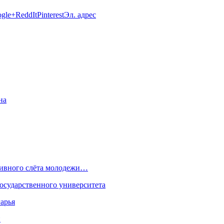
gle+
ReddIt
Pinterest
Эл. адрес
на
ртивного слёта молодежи…
осударственного университета
арья
н