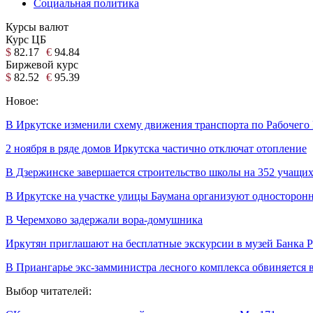
Социальная политика
Курсы валют
Курс ЦБ
$
82.17
€
94.84
Биржевой курс
$
82.52
€
95.39
Новое:
В Иркутске изменили схему движения транспорта по Рабочего
2 ноября в ряде домов Иркутска частично отключат отопление
В Дзержинске завершается строительство школы на 352 учащих
В Иркутске на участке улицы Баумана организуют односторон
В Черемхово задержали вора-домушника
Иркутян приглашают на бесплатные экскурсии в музей Банка 
В Приангарье экс-замминистра лесного комплекса обвиняется 
Выбор читателей: