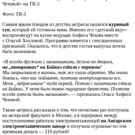
Фото: ТВ-3
Самым ярким блюдом из детства актрисы оказался
куриный
суп
, который ей готовила мама. Именно его «детский вкус»
воспроизведут на кухне ведущая Анфиса Чехова вместе
с Ольгой Хохловой. Программа начнется с сенсационных
признаний. Оказалось, что в детстве гостья выпуска хотела
быть мальчиком.
«
Я всегда дружила с мальчишками, бегала по дворам,
на „товарняках“ на Байкал ездила с парнями
!
Мы запрыгивали в вагоны, так же ехали обратно. Мы очень
боялись, что нас поймают, поэтому контролировали все.
Меня „забрасывали“ туда первой. Потом с палатками ездили
на Байкал. У меня было такое ощущение братства. Поэтому
всегда хотела быть мальчиком
», — призналась Ольга Анфисе
Чеховой.
Также актриса рассказала о том, что несколько раз поступала
на актерский факультет в Москве, а в перерывах между
поступлениями работала электромонтажницей
на Ангарском
электромеханическом заводе
и получала огромные по тем
временам деньги — 210 рублей!