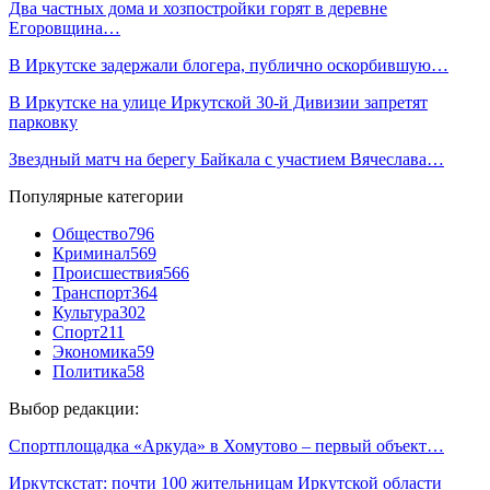
Два частных дома и хозпостройки горят в деревне
Егоровщина…
В Иркутске задержали блогера, публично оскорбившую…
В Иркутске на улице Иркутской 30-й Дивизии запретят
парковку
Звездный матч на берегу Байкала с участием Вячеслава…
Популярные категории
Общество
796
Криминал
569
Происшествия
566
Транспорт
364
Культура
302
Спорт
211
Экономика
59
Политика
58
Выбор редакции:
Спортплощадка «Аркуда» в Хомутово – первый объект…
Иркутскстат: почти 100 жительницам Иркутской области