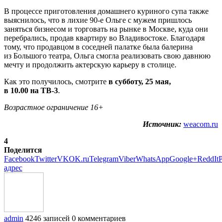
В процессе приготовления домашнего куриного супа также
выяснилось, что в лихие 90-е Ольге с мужем пришлось
заняться бизнесом и торговать на рынке в Москве, куда они
перебрались, продав квартиру во Владивостоке. Благодаря
тому, что продавцом в соседней палатке была балерина
из Большого театра, Ольга смогла реализовать свою давнюю
мечту и продолжить актерскую карьеру в столице.
Как это получилось, смотрите
в субботу
,
25 мая
,
в
10
.00 на ТВ-3
.
Возрастное ограничение 16+
Источник:
weacom.ru
4
Поделится
Facebook
Twitter
VK
OK.ru
Telegram
Viber
WhatsApp
Google+
ReddIt
P
адрес
admin
4246 записей
0 комментариев