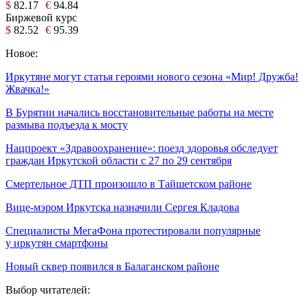
$
82.17
€
94.84
Биржевой курс
$
82.52
€
95.39
Новое:
Иркутяне могут статья героями нового сезона «Мир! Дружба!
Жвачка!»
В Бурятии начались восстановительные работы на месте
размыва подъезда к мосту
Нацпроект «Здравоохранение»: поезд здоровья обследует
граждан Иркутской области с 27 по 29 сентября
Смертельное ДТП произошло в Тайшетском районе
Вице-мэром Иркутска назначили Сергея Кладова
Специалисты МегаФона протестировали популярные
у иркутян смартфоны
Новый сквер появился в Балаганском районе
Выбор читателей: