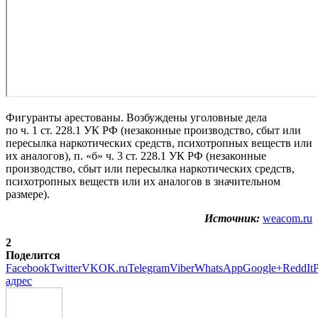
Фигуранты арестованы. Возбуждены уголовные дела
по ч. 1 ст. 228.1 УК РФ (незаконные производство, сбыт или
пересылка наркотических средств, психотропных веществ или
их аналогов), п. «б» ч. 3 ст. 228.1 УК РФ (незаконные
производство, сбыт или пересылка наркотических средств,
психотропных веществ или их аналогов в значительном
размере).
Источник:
weacom.ru
2
Поделится
Facebook
Twitter
VK
OK.ru
Telegram
Viber
WhatsApp
Google+
ReddIt
P
адрес