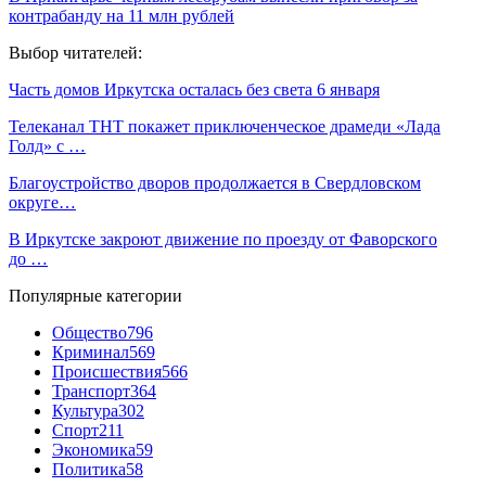
контрабанду на 11 млн рублей
Выбор читателей:
Часть домов Иркутска осталась без света 6 января
Телеканал ТНТ покажет приключенческое драмеди «Лада
Голд» с …
Благоустройство дворов продолжается в Свердловском
округе…
В Иркутске закроют движение по проезду от Фаворского
до …
Популярные категории
Общество
796
Криминал
569
Происшествия
566
Транспорт
364
Культура
302
Спорт
211
Экономика
59
Политика
58