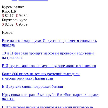
Курсы валют
Курс ЦБ
$
82.17
€
94.84
Биржевой курс
$
82.52
€
95.39
Новое:
Еще на семи маршрутах Иркутска поднимется стоимость
проезда
10 и 11 февраля пройдут массовые проверки водителей
на трезвость
В Иркутске арестовали мужчину, зарезавшего знакомого
Более 800 кг семян лесных растений высадили
в лесопитомниках Приангарья
В Иркутске снова подорожал бензин
Иркутянка выиграла 5 млн рублей в «Богатырских играх»
на СТС
В Приангарье черным лесорубам вынесли приговор за