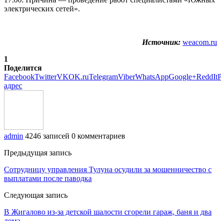
электрических сетей».
Источник:
weacom.ru
1
Поделится
Facebook
Twitter
VK
OK.ru
Telegram
Viber
WhatsApp
Google+
ReddIt
P
адрес
admin
4246 записей
0 комментариев
Предыдущая запись
Сотрудницу управления Тулуна осудили за мошенничество с
выплатами после паводка
Следующая запись
В Жигалово из-за детской шалости сгорели гараж, баня и два
дома