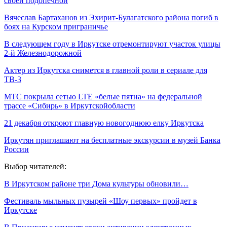
своей подопечной
Вячеслав Бартаханов из Эхирит-Булагатского района погиб в
боях на Курском приграничье
В следующем году в Иркутске отремонтируют участок улицы
2-й Железнодорожной
Актер из Иркутска снимется в главной роли в сериале для
ТВ-3
МТС покрыла сетью LTE «белые пятна» на федеральной
трассе «Сибирь» в Иркутскойобласти
21 декабря откроют главную новогоднюю елку Иркутска
Иркутян приглашают на бесплатные экскурсии в музей Банка
России
Выбор читателей:
В Иркутском районе три Дома культуры обновили…
Фестиваль мыльных пузырей «Шоу первых» пройдет в
Иркутске