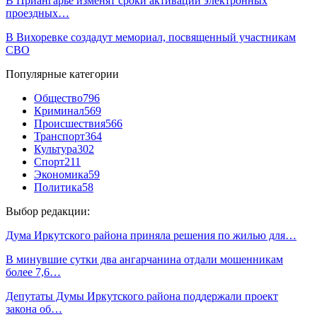
В Приангарье изменят сроки активации электронных
проездных…
В Вихоревке создадут мемориал, посвященный участникам
СВО
Популярные категории
Общество
796
Криминал
569
Происшествия
566
Транспорт
364
Культура
302
Спорт
211
Экономика
59
Политика
58
Выбор редакции:
Дума Иркутского района приняла решения по жилью для…
В минувшие сутки два ангарчанина отдали мошенникам
более 7,6…
Депутаты Думы Иркутского района поддержали проект
закона об…