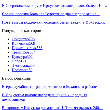
В Свердловском округе Иркутске запланировано более 210 …
Вблизи поселка Большое Голоустное два внедорожника…
Новые меры поддержки молодых семей введут в Иркутской…
Популярные категории
Общество
796
Криминал
569
Происшествия
566
Транспорт
364
Культура
302
Спорт
211
Экономика
59
Политика
58
Выбор редакции:
Егерь случайно застрелил охотника в Боханском районе
В Иркутском районе наградили лучших народных
дружинников
В аэропорту Иркутска досмотрели 113 тысяч цыплят, 240…