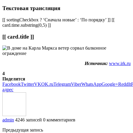
Текстовая трансляция
[[ sortingCheckbox ? ‘Сначала новые’ : ‘По порядку’ ]] [[
card.time.substring(0,5) ]]
[[ card.title ]]
Источник:
www.irk.ru
4
Поделится
Facebook
Twitter
VK
OK.ru
Telegram
Viber
WhatsApp
Google+
ReddIt
P
адрес
admin
4246 записей
0 комментариев
Предыдущая запись