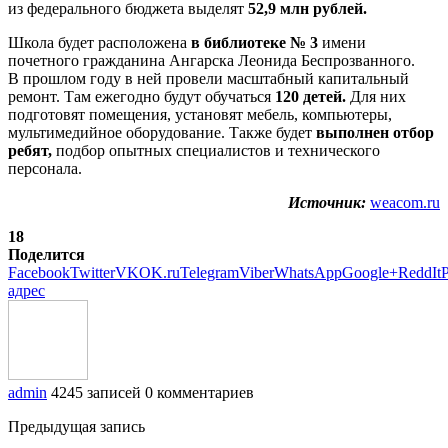
из федерального бюджета выделят
52,9 млн рублей.
Школа будет расположена
в библиотеке № 3
имени
почетного гражданина Ангарска Леонида Беспрозванного.
В прошлом году в ней провели масштабный капитальный
ремонт. Там ежегодно будут обучаться
120 детей.
Для них
подготовят помещения, установят мебель, компьютеры,
мультимедийное оборудование. Также будет
выполнен отбор
ребят,
подбор опытных специалистов и технического
персонала.
Источник:
weacom.ru
18
Поделится
Facebook
Twitter
VK
OK.ru
Telegram
Viber
WhatsApp
Google+
ReddIt
P
адрес
admin
4245 записей
0 комментариев
Предыдущая запись