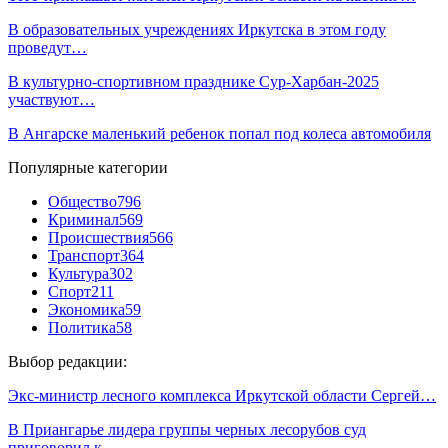
В образовательных учреждениях Иркутска в этом году
проведут…
В культурно-спортивном празднике Сур-Харбан-2025
участвуют…
В Ангарске маленький ребенок попал под колеса автомобиля
Популярные категории
Общество
796
Криминал
569
Происшествия
566
Транспорт
364
Культура
302
Спорт
211
Экономика
59
Политика
58
Выбор редакции:
Экс-министр лесного комплекса Иркутской области Сергей…
В Приангарье лидера группы черных лесорубов суд
приговорил к…