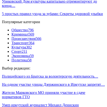
Уриковский Дом культуры капитально отремонтируют до
конца…
5 простых правил ухода за зубами: Секреты здоровой улыбки
Популярные категории
Общество
796
Криминал
569
Происшествия
566
Транспорт
364
Культура
302
Спорт
211
Экономика
59
Политика
58
Выбор редакции:
Полицейского из Братска за волонтерскую деятельность…
На одном участке улицы Дзержинского в Иркутске запретят…
Жители Марковского МО приняли участие в сдаче
нормативов ГТО
Умер иркутский журналист Михаил Денискин