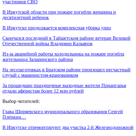
участников СВО
В Иркутской области при пожаре погибли женщина и
десятилетний ребенок
В Иркутске продолжается комплексная уборка улиц
Скончался последний в Тайшетском районе ветеран Великой
Отечественной войны Владимир Кальянов
Из-за аварийной работы холодильника на пожаре погибла
жительница Заларинского района
На лесозаготовках в Братском районе произошел несчастный
случай с машинистом-крановщиком
За прошедшие праздничные выходные жители Приангарья
отдали аферистам более 12 млн рублей
Выбор читателей:
Глава Ширяевского муниципального образования Сергей
Плёнкин…
В Иркутске отремонтируют два участка 2-й Железнодорожной