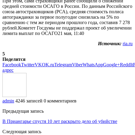
При этом, сами страховщики ранее сообщили о снижении
средней стоимости ОСАГО в России. По данным Российского
союза автостраховщиков (РСА), средняя стоимость полиса
автогражданки за первое полугодие снизилась на 5% по
сравнению с тем же периодом прошлого года, составив 7 278
рублей.Комитет Госдумы не поддержал проект об увеличении
лимита выплат по ОСАГО21 мая, 11:40
Источник:
ria.ru
5
Поделится
Facebook
Twitter
VK
OK.ru
Telegram
Viber
WhatsApp
Google+
ReddIt
P
адрес
admin
4246 записей
0 комментариев
Предыдущая запись
В Приангарье спустя 10 лет раскрыто дело об убийстве
Следующая запись