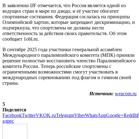
В заявлении IJF отмечается, что Россия является одной из
ведущих стран в мире по дзюдо, и её участие обогатит
спортивные состязания. Федерация сослалась на принципы
Олимпийской хартии, которые запрещают дискриминацию, и
подчеркнула, что спортсмены не должны нести
ответственность за действия своих правительств. Об этом
сообщает 1obl.ru.
В сентябре 2025 года участники генеральной ассамблеи
Международного паралимпийского комитета (МПК) приняли
решение полностью восстановить членство Паралимпийского
комитета России. Теперь российские спортсмены с
ограниченными возможностями смогут участвовать в
международных соревнованиях под флагом и гимном своей
страны.
Источник:
weacom.ru
5
Поделится
Facebook
Twitter
VK
OK.ru
Telegram
Viber
WhatsApp
Google+
ReddIt
P
адрес