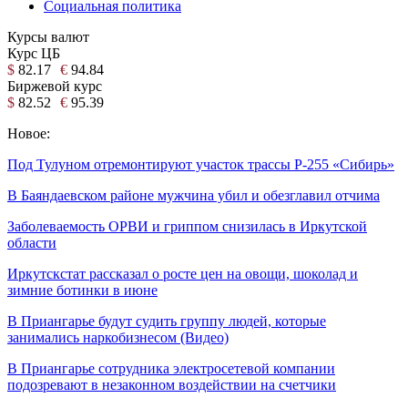
Социальная политика
Курсы валют
Курс ЦБ
$
82.17
€
94.84
Биржевой курс
$
82.52
€
95.39
Новое:
Под Тулуном отремонтируют участок трассы Р-255 «Сибирь»
В Баяндаевском районе мужчина убил и обезглавил отчима
Заболеваемость ОРВИ и гриппом снизилась в Иркутской
области
Иркутскстат рассказал о росте цен на овощи, шоколад и
зимние ботинки в июне
В Приангарье будут судить группу людей, которые
занимались наркобизнесом (Видео)
В Приангарье сотрудника электросетевой компании
подозревают в незаконном воздействии на счетчики