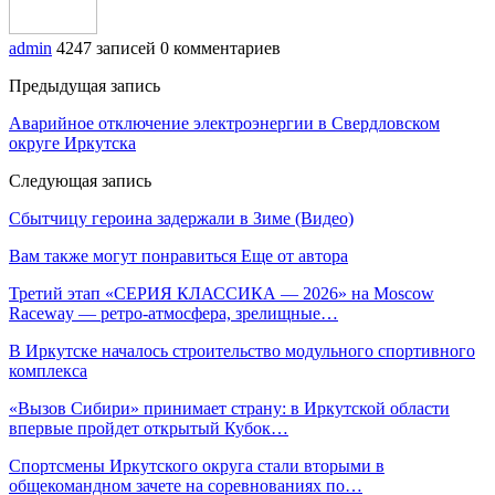
admin
4247 записей
0 комментариев
Предыдущая запись
Аварийное отключение электроэнергии в Свердловском
округе Иркутска
Следующая запись
Сбытчицу героина задержали в Зиме (Видео)
Вам также могут понравиться
Еще от автора
Третий этап «СЕРИЯ КЛАССИКА — 2026» на Moscow
Raceway — ретро‑атмосфера, зрелищные…
В Иркутске началось строительство модульного спортивного
комплекса
«Вызов Сибири» принимает страну: в Иркутской области
впервые пройдет открытый Кубок…
Спортсмены Иркутского округа стали вторыми в
общекомандном зачете на соревнованиях по…