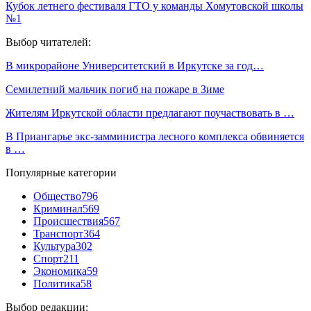
Кубок летнего фестиваля ГТО у команды Хомутовской школы
№1
Выбор читателей:
В микрорайоне Университетский в Иркутске за год…
Семилетний мальчик погиб на пожаре в Зиме
Жителям Иркутской области предлагают поучаствовать в …
В Приангарье экс-замминистра лесного комплекса обвиняется
в …
Популярные категории
Общество
796
Криминал
569
Происшествия
567
Транспорт
364
Культура
302
Спорт
211
Экономика
59
Политика
58
Выбор редакции: