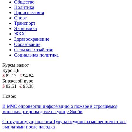
Общество
Политика
Происшествия
Спорт
Транспорт
Экономика
ЖКХ
Здравоохранение
Образование
Сельское хозяйство
Социальная политика
Курсы валют
Курс ЦБ
$
82.17
€
94.84
Биржевой курс
$
82.51
€
95.38
Новое:
В МЧС опровергли информацию о пожаре в строящемся
многоквартирном доме на улице Якоби
Сотрудницу управления Тулуна осудили за мошенничество с
выплатами после паводка