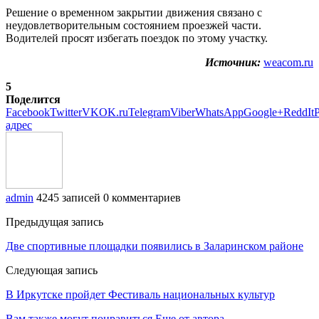
Решение о временном закрытии движения связано с
неудовлетворительным состоянием проезжей части.
Водителей просят избегать поездок по этому участку.
Источник:
weacom.ru
5
Поделится
Facebook
Twitter
VK
OK.ru
Telegram
Viber
WhatsApp
Google+
ReddIt
P
адрес
admin
4245 записей
0 комментариев
Предыдущая запись
Две спортивные площадки появились в Заларинском районе
Следующая запись
В Иркутске пройдет Фестиваль национальных культур
Вам также могут понравиться
Еще от автора