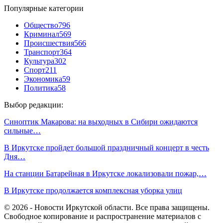
Популярные категории
Общество
796
Криминал
569
Происшествия
566
Транспорт
364
Культура
302
Спорт
211
Экономика
59
Политика
58
Выбор редакции:
Синоптик Макарова: на выходных в Сибири ожидаются
сильные…
В Иркутске пройдет большой праздничный концерт в честь
Дня…
На станции Батарейная в Иркутске локализовали пожар,…
В Иркутске продолжается комплексная уборка улиц
© 2026 - Новости Иркутской области. Все права защищены.
Свободное копирование и распространение материалов с