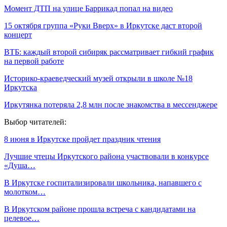
Момент ДТП на улице Баррикад попал на видео
15 октября группа «Руки Вверх» в Иркутске даст второй
концерт
ВТБ: каждый второй сибиряк рассматривает гибкий график
на первой работе
Историко-краеведческий музей открыли в школе №18
Иркутска
Иркутянка потеряла 2,8 млн после знакомства в мессенджере
Выбор читателей:
8 июня в Иркутске пройдет праздник чтения
Лучшие чтецы Иркутского района участвовали в конкурсе
«Душа…
В Иркутске госпитализировали школьника, напавшего с
молотком…
В Иркутском районе прошла встреча с кандидатами на
целевое…