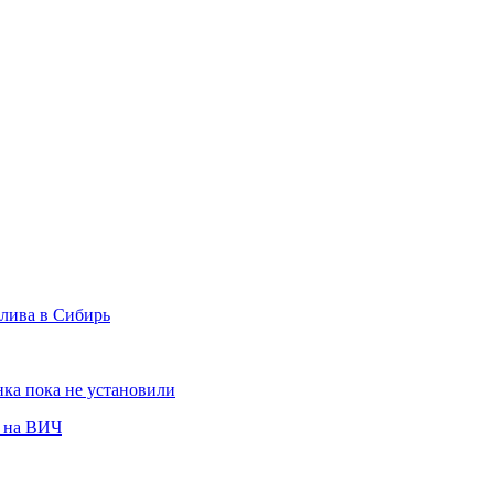
плива в Сибирь
ка пока не установили
е на ВИЧ