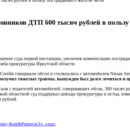
 тысяч рублей в пользу пострадавшего жителя Читы
новников ДТП 600 тысяч рублей в польз
решение суда первой инстанции, увеличив компенсацию постра
лужба прокуратуры Иркутской области.
 Corolla совершали обгон и столкнулись с автомобилем Nissan Se
получил тяжелые травмы, вынужден был долго лечиться и п
скав с водителей автомобилей, совершавших обгон, 300 тысяч р
ский областной суд поддержал доводы прокуратуры и истца, из
ч рублей.
gle+
ReddIt
Pinterest
Эл. адрес