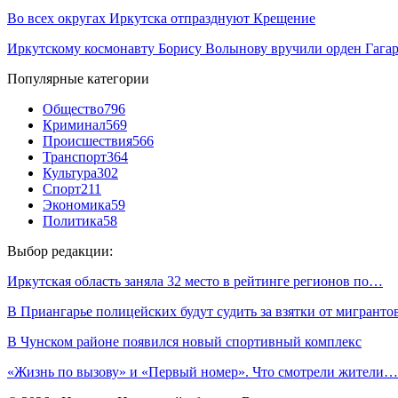
Во всех округах Иркутска отпразднуют Крещение
Иркутскому космонавту Борису Волынову вручили орден Гага
Популярные категории
Общество
796
Криминал
569
Происшествия
566
Транспорт
364
Культура
302
Спорт
211
Экономика
59
Политика
58
Выбор редакции:
Иркутская область заняла 32 место в рейтинге регионов по…
В Приангарье полицейских будут судить за взятки от мигранто
В Чунском районе появился новый спортивный комплекс
«Жизнь по вызову» и «Первый номер». Что смотрели жители…