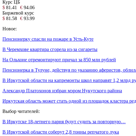
Курс ЦБ
$
81.41
€
94.06
Биржевой курс
$
81.58
€
93.99
Новое:
Пенсионерку спасли на пожаре в Усть-Куте
В Черемхове квартира сгорела из-за сигареты
На Ольхоне отремонтируют причал за 850 млн рублей
Пенсионерка в Тулуне, действуя по указанию аферистов, облил
В Иркутской области на капремонты школ направят 1,2 млрд р
Александр Платохонов избран мэром Нукутского района
Иркутская область может стать одной из площадок кластера ре
Выбор читателей:
В Иркутске 18-летнего парня будут судить за повторную…
В Иркутской области соберут 2,8 тонны репчатого лука