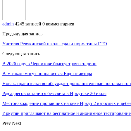
admin
4245 записей
0 комментариев
Предыдущая запись
Учителя Ревякинской школы сдали нормативы ГТО
Следующая запись
В 2026 году в Черемхове благоустроят стадион
Вам также могут понравиться
Еще от автора
Новак: правительство обсуждает дополнительные поставки то
Ряд адресов останется без света в Иркутске 20 июля
Местонахождение пропавших на реке Иркут 2 взрослых и ребен
Иркутян приглашают на бесплатное и анонимное тестировани
Prev
Next