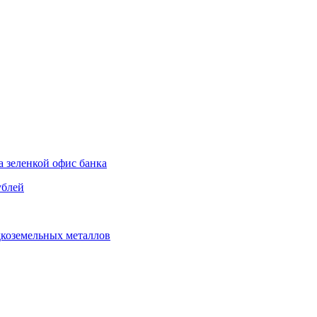
а зеленкой офис банка
ублей
дкоземельных металлов