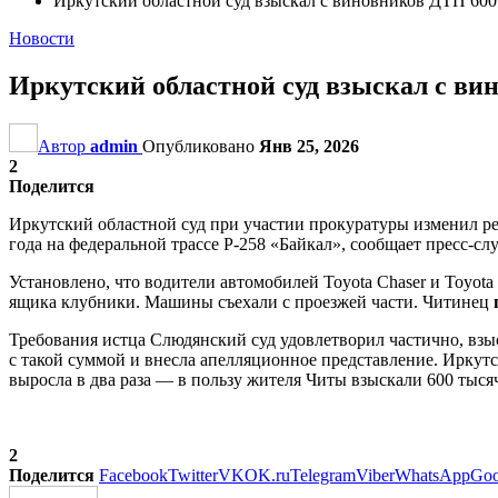
Иркутский областной суд взыскал с виновников ДТП 600
Новости
Иркутский областной суд взыскал с ви
Автор
admin
Опубликовано
Янв 25, 2026
2
Поделится
Иркутский областной суд при участии прокуратуры изменил 
года на федеральной трассе Р-258 «Байкал», сообщает пресс-с
Установлено, что водители автомобилей Toyota Chaser и Toyota
ящика клубники. Машины съехали с проезжей части. Читинец
Требования истца Слюдянский суд удовлетворил частично, взы
с такой суммой и внесла апелляционное представление. Иркут
выросла в два раза — в пользу жителя Читы взыскали 600 тыся
2
Поделится
Facebook
Twitter
VK
OK.ru
Telegram
Viber
WhatsApp
Goo