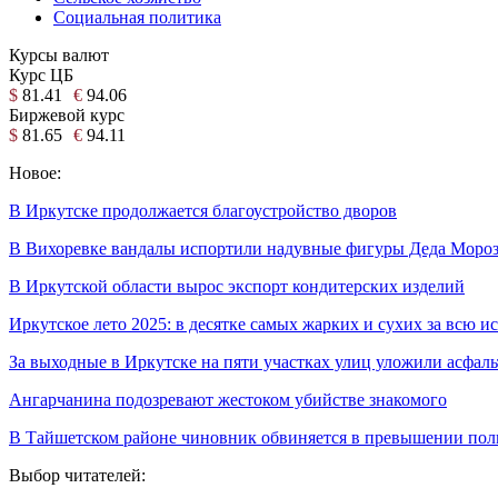
Социальная политика
Курсы валют
Курс ЦБ
$
81.41
€
94.06
Биржевой курс
$
81.65
€
94.11
Новое:
В Иркутске продолжается благоустройство дворов
В Вихоревке вандалы испортили надувные фигуры Деда Мороза
В Иркутской области вырос экспорт кондитерских изделий
Иркутское лето 2025: в десятке самых жарких и сухих за всю 
За выходные в Иркутске на пяти участках улиц уложили асфаль
Ангарчанина подозревают жестоком убийстве знакомого
В Тайшетском районе чиновник обвиняется в превышении по
Выбор читателей: