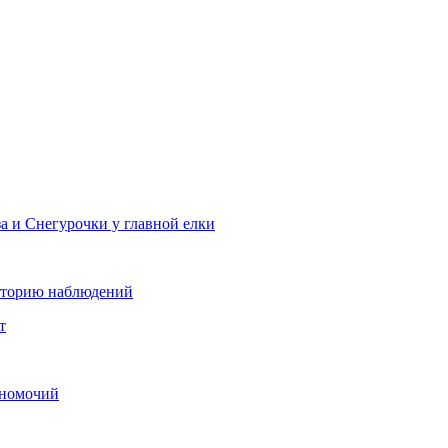
 и Снегурочки у главной елки
историю наблюдений
т
лномочий