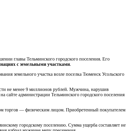
шении главы Тельминского городского поселения. Его
нациях с земельными участками
.
ования земельного участка возле поселка Тюменск Усольского
ости не менее 9 миллионов рублей. Мужчина, нарушив
 на сайте администрации Тельминского городского поселения
иком торгов — физическим лицом. Приобретенный покупателем
минскому городскому поселению. Сумма ущерба составляет не
твия избрал мужчине меру пресечения.