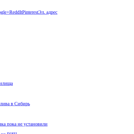
gle+
ReddIt
Pinterest
Эл. адрес
нилища
плива в Сибирь
ка пока не установили