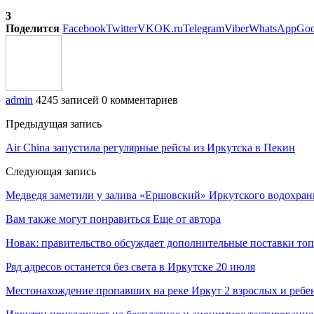
3
Поделится
Facebook
Twitter
VK
OK.ru
Telegram
Viber
WhatsApp
Goo
admin
4245 записей
0 комментариев
Предыдущая запись
Air China запустила регулярные рейсы из Иркутска в Пекин
Следующая запись
Медведя заметили у залива «Ершовский» Иркутского водохра
Вам также могут понравиться
Еще от автора
Новак: правительство обсуждает дополнительные поставки то
Ряд адресов останется без света в Иркутске 20 июля
Местонахождение пропавших на реке Иркут 2 взрослых и ребен