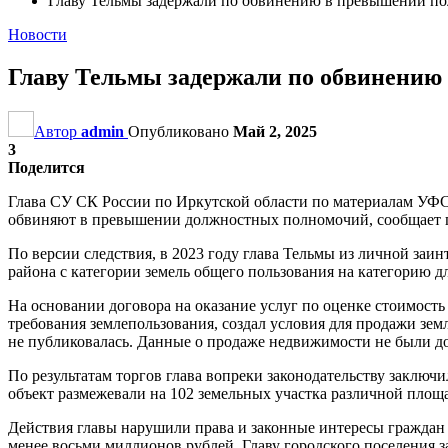
Главу Тельмы задержали по обвинению в превышении п
Новости
Главу Тельмы задержали по обвинени
Автор
admin
Опубликовано
Май 2, 2025
3
Поделится
Глава СУ СК России по Иркутской области по материалам УФСБ
обвиняют в превышении должностных полномочий, сообщает 
По версии следствия, в 2023 году глава Тельмы из личной заи
района с категории земель общего пользования на категорию дл
На основании договора на оказание услуг по оценке стоимость
требования землепользования, создал условия для продажи зе
не публиковалась. Данные о продаже недвижимости не были д
По результатам торгов глава вопреки законодательству закл
объект размежевали на 102 земельных участка различной площ
Действия главы нарушили права и законные интересы граждан
менее восьми миллионов рублей. Главу городского поселения з