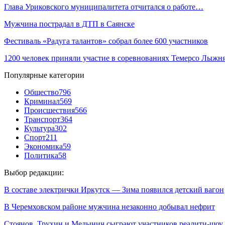
Глава Уриковского муниципалитета отчитался о работе…
Мужчина пострадал в ДТП в Саянске
Фестиваль «Радуга талантов» собрал более 600 участников
1200 человек приняли участие в соревнованиях Темерсо Лыж
Популярные категории
Общество
796
Криминал
569
Происшествия
566
Транспорт
364
Культура
302
Спорт
211
Экономика
59
Политика
58
Выбор редакции:
В составе электрички Иркутск — Зима появился детский вагон
В Черемховском районе мужчина незаконно добывал нефрит
Стоянов, Трухин и Медынич сыграют участников реалити-шоу