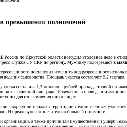
олномочий
ю в превышении полномочий
 России по Иркутской области возбудил уголовное дело в отно
пресс-служба СУ СКР по региону. Мужчину подозревают
в махи
нтересованности постановил изменить вид разрешенного использ
я ведения садоводства. Площадь участка составляет 9,2 гектара.
 участка составила 1,3 миллиона рублей при кадастровой стоим
мли на электронной площадке. Извещение о проведении аукциона
оступны для ознакомления иным лицам.
ючил договор купли-продажи территории с единственным участн
ади. Их реализуют по значительно большей стоимости.
 и организаций, а также причинили имущественный ущерб Тель
адержали, ему предъявили обвинение. Суд по ходатайству следс